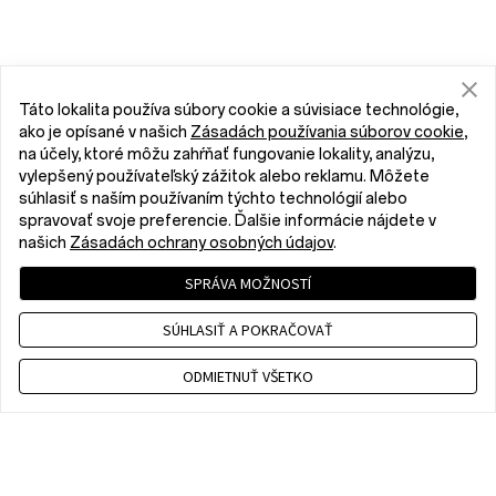
Táto lokalita používa súbory cookie a súvisiace technológie,
ako je opísané v našich
Zásadách používania súborov cookie
,
na účely, ktoré môžu zahŕňať fungovanie lokality, analýzu,
vylepšený používateľský zážitok alebo reklamu. Môžete
súhlasiť s naším používaním týchto technológií alebo
spravovať svoje preferencie. Ďalšie informácie nájdete v
našich
Zásadách ochrany osobných údajov
.
SPRÁVA MOŽNOSTÍ
SÚHLASIŤ A POKRAČOVAŤ
ODMIETNUŤ VŠETKO
Contact us
CET 9 a.m. - 6 p.m., Mon to Fri,Except public holidays