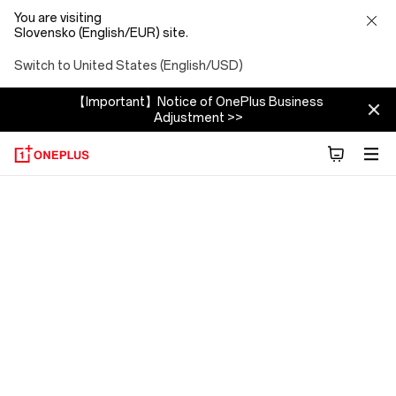
You are visiting
Slovensko (English/EUR) site.
Switch to United States (English/USD)
【Important】Notice of OnePlus Business
Adjustment >>