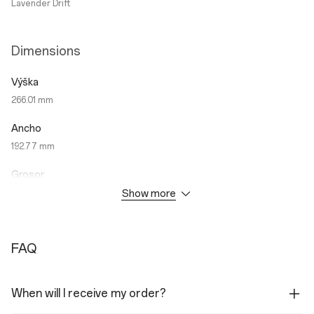
Lavender Drift
Dimensions
Výška
266.01 mm
Ancho
192.77 mm
Grosor
Show more
6.83 mm
Hmotnosť
Wi-Fi Variant: 597g
FAQ
5G Variant: 599g
When will I receive my order?
Výkon