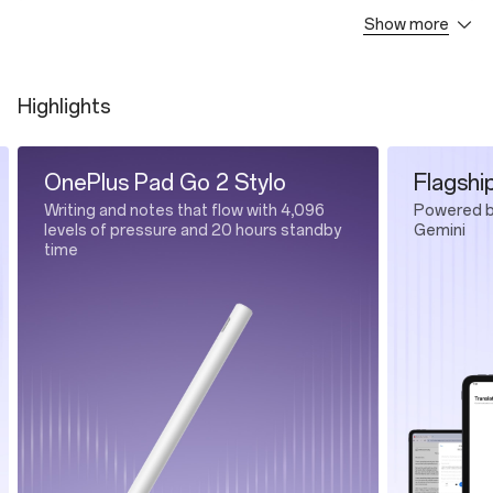
Show more
OnePlus Pad Go 2 * 1
Type-C Cable * 1
Highlights
OnePlus Pad Go 2 Stylo
Flagshi
Writing and notes that flow with 4,096
Powered b
levels of pressure and 20 hours standby
Gemini
time