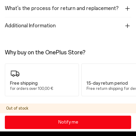
Platforma
What's the process for return and replacement?
MediaTek Dimensity 7300-Ultra
Additional Information
RAM
8GB: LPDDR5X
Almacenamiento
Why buy on the OnePlus Store?
128GB / 256GB (UFS 3.1)
Batéria a nabíjanie
Free shipping
15-day return period
Capacidad
for orders over 100,00 €
Free return shipping for de
10,050mAh (Typical) / 9,800mAh (Rated)
Nabíjanie
Out of stock
33W SUPERVOOC
Notify me
Anschluss zum Aufladen