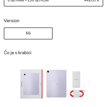
8 GB RAM + 256 GB ROM
449,00 €
Version
5G
Čo je v krabici