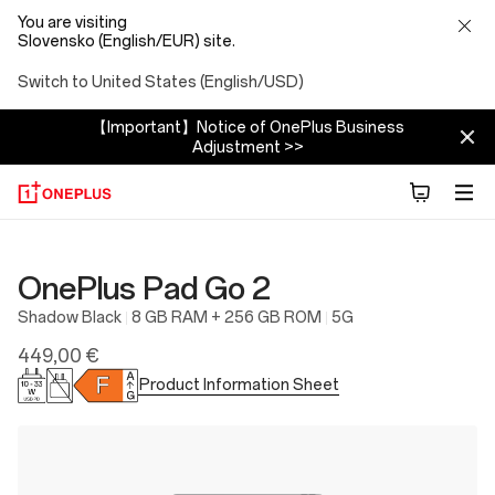
You are visiting
Slovensko (English/EUR) site.
Switch to United States (English/USD)
【Important】Notice of OnePlus Business
Adjustment >>
OnePlus Pad Go 2
Shadow Black
8 GB RAM + 256 GB ROM
5G
449,00 €
Product Information Sheet