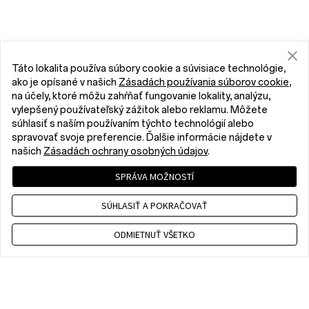
Táto lokalita používa súbory cookie a súvisiace technológie,
ako je opísané v našich
Zásadách používania súborov cookie
,
na účely, ktoré môžu zahŕňať fungovanie lokality, analýzu,
vylepšený používateľský zážitok alebo reklamu. Môžete
súhlasiť s naším používaním týchto technológií alebo
spravovať svoje preferencie. Ďalšie informácie nájdete v
našich
Zásadách ochrany osobných údajov
.
SPRÁVA MOŽNOSTÍ
SÚHLASIŤ A POKRAČOVAŤ
ODMIETNUŤ VŠETKO
Contact us
CET 9 a.m. - 6 p.m., Mon to Fri,Except public holidays