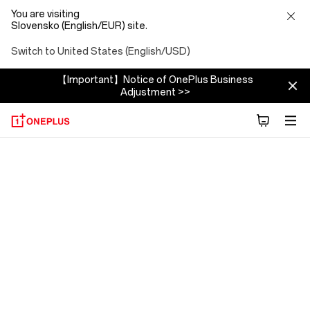
You are visiting
Slovensko (English/EUR) site.
Switch to United States (English/USD)
【Important】Notice of OnePlus Business
Adjustment >>