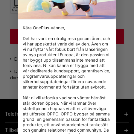
Kära OnePlus-vänner,

Confirm
Det har varit en otrolig resa genom åren, och 
vi har uppskattat varje del av den. Även om 
vi nu flyttar vårt fokus bort från lanseringen 
av nya produkter i Europa, är den passion vi 
Devices activated within 6 days;
har byggt upp tillsammans inte menad att 
försvinna. Ni kan känna er trygga med att 
vår dedikerade kundsupport, garantiservice, 
Devices function perfectly without any physical
programvaruuppdateringar och 
damage or unauthorized repair；
Learn more
säkerhetsuppdateringar för era nuvarande 
enheter kommer att fortsätta utan avbrott.

När ni vill utforska vad som väntar härnäst 
står dörren öppen. När vi lämnar över 
stafettpinnen hoppas vi att ni vill överväga 
Telefoner
att utforska OPPO. OPPO bygger på samma 
grund: en gemensam passion för fantastiska 
produkter, ett användarorienterat tankesätt 
OnePlus 15
Tillbehör
och genuina relationer med communityn. De 