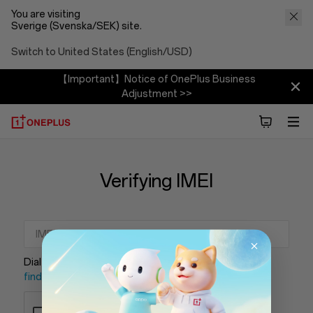
You are visiting
Sverige (Svenska/SEK) site.
Switch to United States (English/USD)
【Important】Notice of OnePlus Business
Adjustment >>
Verifying IMEI
Dial “*#06#”to get the IMEI of your phone
How to
find IMEI?