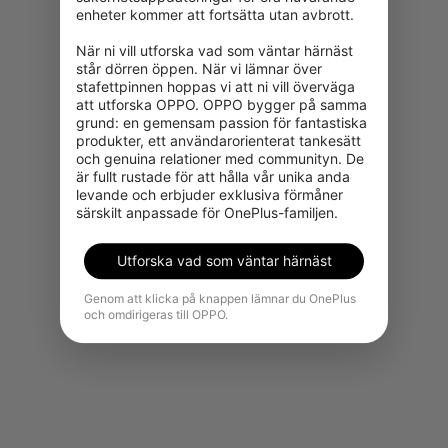
enheter kommer att fortsätta utan avbrott.

När ni vill utforska vad som väntar härnäst 
står dörren öppen. När vi lämnar över 
stafettpinnen hoppas vi att ni vill överväga 
att utforska OPPO. OPPO bygger på samma 
grund: en gemensam passion för fantastiska 
produkter, ett användarorienterat tankesätt 
och genuina relationer med communityn. De 
Produkten kan tyvärr inte köpas i
är fullt rustade för att hålla vår unika anda 
din region för tillfället.
levande och erbjuder exklusiva förmåner 
särskilt anpassade för OnePlus-familjen.
Se fler produkter
Utforska vad som väntar härnäst
Genom att klicka på knappen lämnar du OnePlus
och omdirigeras till OPPO.