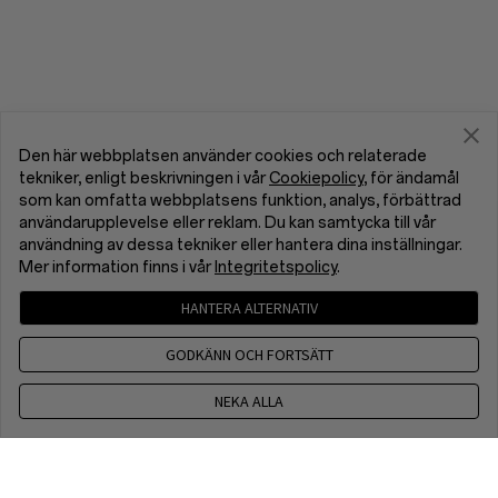
Den här webbplatsen använder cookies och relaterade
tekniker, enligt beskrivningen i vår
Cookiepolicy
, för ändamål
som kan omfatta webbplatsens funktion, analys, förbättrad
användarupplevelse eller reklam. Du kan samtycka till vår
användning av dessa tekniker eller hantera dina inställningar.
Mer information finns i vår
Integritetspolicy
.
HANTERA ALTERNATIV
GODKÄNN OCH FORTSÄTT
NEKA ALLA
+46 10 138 87 49
CET 9 a.m. - 6 p.m., Mon toFri, Excapt public holdays