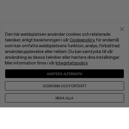
Den här webbplatsen använder cookies och relaterade
tekniker, enligt beskrivningen i vår
Cookiepolicy
, för ändamål
som kan omfatta webbplatsens funktion, analys, förbättrad
användarupplevelse eller reklam. Du kan samtycka till vår
användning av dessa tekniker eller hantera dina inställningar.
Mer information finns i vår
Integritetspolicy
.
HANTERA ALTERNATIV
GODKÄNN OCH FORTSÄTT
NEKA ALLA
+46 10 138 87 49
CET 9 a.m. - 6 p.m., Mon toFri, Excapt public holdays