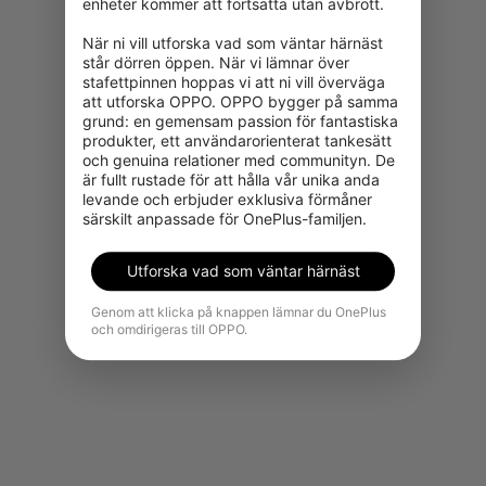
enheter kommer att fortsätta utan avbrott.

När ni vill utforska vad som väntar härnäst 
står dörren öppen. När vi lämnar över 
stafettpinnen hoppas vi att ni vill överväga 
att utforska OPPO. OPPO bygger på samma 
grund: en gemensam passion för fantastiska 
produkter, ett användarorienterat tankesätt 
och genuina relationer med communityn. De 
Produkten kan tyvärr inte köpas i
är fullt rustade för att hålla vår unika anda 
din region för tillfället.
levande och erbjuder exklusiva förmåner 
särskilt anpassade för OnePlus-familjen.
Se fler produkter
Utforska vad som väntar härnäst
Genom att klicka på knappen lämnar du OnePlus
och omdirigeras till OPPO.