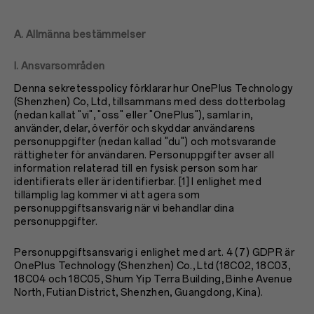
A. Allmänna bestämmelser
I. Ansvarsområden
Denna sekretesspolicy förklarar hur OnePlus Technology
(Shenzhen) Co, Ltd, tillsammans med dess dotterbolag
(nedan kallat "vi", "oss" eller "OnePlus"), samlar in,
använder, delar, överför och skyddar användarens
personuppgifter (nedan kallad "du") och motsvarande
rättigheter för användaren. Personuppgifter avser all
information relaterad till en fysisk person som har
identifierats eller är identifierbar. [1] I enlighet med
tillämplig lag kommer vi att agera som
personuppgiftsansvarig när vi behandlar dina
personuppgifter.
Personuppgiftsansvarig i enlighet med art. 4 (7) GDPR är
OnePlus Technology (Shenzhen) Co., Ltd (18C02, 18C03,
18C04 och 18C05, Shum Yip Terra Building, Binhe Avenue
North, Futian District, Shenzhen, Guangdong, Kina).