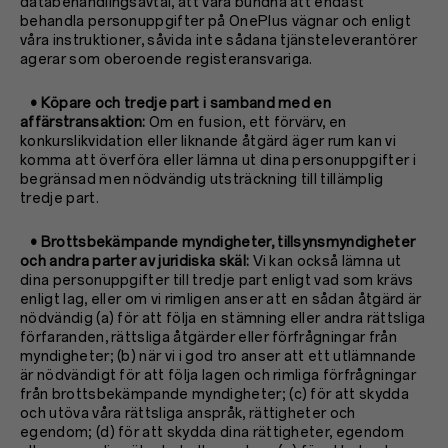
databehandlingsavtal, att vara bundna att endast
behandla personuppgifter på OnePlus vägnar och enligt
våra instruktioner, såvida inte sådana tjänsteleverantörer
agerar som oberoende registeransvariga.
• Köpare och tredje part i samband med en
affärstransaktion:
Om en fusion, ett förvärv, en
konkurslikvidation eller liknande åtgärd äger rum kan vi
komma att överföra eller lämna ut dina personuppgifter i
begränsad men nödvändig utsträckning till tillämplig
tredje part.
• Brottsbekämpande myndigheter, tillsynsmyndigheter
och andra parter av juridiska skäl:
Vi kan också lämna ut
dina personuppgifter till tredje part enligt vad som krävs
enligt lag, eller om vi rimligen anser att en sådan åtgärd är
nödvändig (a) för att följa en stämning eller andra rättsliga
förfaranden, rättsliga åtgärder eller förfrågningar från
myndigheter; (b) när vi i god tro anser att ett utlämnande
är nödvändigt för att följa lagen och rimliga förfrågningar
från brottsbekämpande myndigheter; (c) för att skydda
och utöva våra rättsliga anspråk, rättigheter och
egendom; (d) för att skydda dina rättigheter, egendom