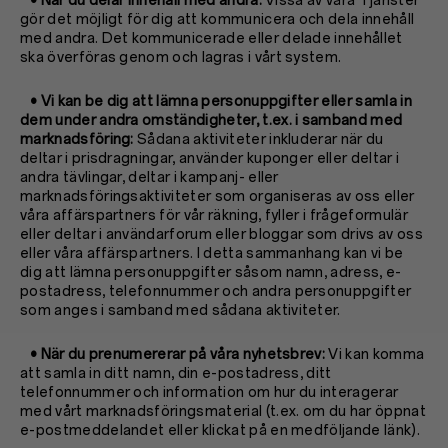
• När du delar innehåll med andra:
Vissa av våra Tjänster
gör det möjligt för dig att kommunicera och dela innehåll
med andra. Det kommunicerade eller delade innehållet
ska överföras genom och lagras i vårt system.
• Vi kan be dig att lämna personuppgifter eller samla in
dem under andra omständigheter, t.ex. i samband med
marknadsföring:
Sådana aktiviteter inkluderar när du
deltar i prisdragningar, använder kuponger eller deltar i
andra tävlingar, deltar i kampanj- eller
marknadsföringsaktiviteter som organiseras av oss eller
våra affärspartners för vår räkning, fyller i frågeformulär
eller deltar i användarforum eller bloggar som drivs av oss
eller våra affärspartners. I detta sammanhang kan vi be
dig att lämna personuppgifter såsom namn, adress, e-
postadress, telefonnummer och andra personuppgifter
som anges i samband med sådana aktiviteter.
• När du prenumererar på våra nyhetsbrev:
Vi kan komma
att samla in ditt namn, din e-postadress, ditt
telefonnummer och information om hur du interagerar
med vårt marknadsföringsmaterial (t.ex. om du har öppnat
e-postmeddelandet eller klickat på en medföljande länk).