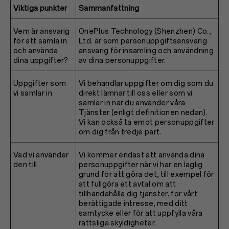
Viktiga punkter
Sammanfattning
Vem är ansvarig
OnePlus Technology (Shenzhen) Co.,
för att samla in
Ltd. är som personuppgiftsansvarig
och använda
ansvarig för insamling och användning
dina uppgifter?
av dina personuppgifter.
Uppgifter som
Vi behandlar uppgifter om dig som du
vi samlar in
direkt lämnar till oss eller som vi
samlar in när du använder våra
Tjänster (enligt definitionen nedan).
Vi kan också ta emot personuppgifter
om dig från tredje part.
Vad vi använder
Vi kommer endast att använda dina
den till
personuppgifter när vi har en laglig
grund för att göra det, till exempel för
att fullgöra ett avtal om att
tillhandahålla dig tjänster, för vårt
berättigade intresse, med ditt
samtycke eller för att uppfylla våra
rättsliga skyldigheter.