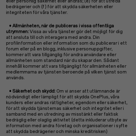
eller personlig säkerhet eller andras; (e) för att utreda
bedrägerier och (f) för att skydda säkerheten eller
integriteten för våra tjänster.
• Allmänheten, när de publiceras i vissa offentliga
utrymmen:
Vissa av våra tjänster gör det möjligt för dig
att ansluta till och interagera med andra. Din
profilinformation eller information som du publicerar i ett
forum eller på en blogg, inklusive personuppgifter,
kommer att vara tillgänglig för andra användare eller
allmänheten som standard när du skapar den. Sådant
innehåll kommer att vara tillgängligt för allmänheten eller
medlemmarna av tjänsten beroende på vilken tjänst som
används.
• Säkerhet och skydd:
Om vi anser att utlämnande är
nödvändigt eller lämpligt för att skydda OnePlus, våra
kunders eller andras rättigheter, egendom eller säkerhet,
för att skydda tjänsternas säkerhet och integritet eller i
samband med en utredning av misstänkt eller faktisk
bedräglig eller olaglig aktivitet (detta inkluderar utbyte av
information med andra företag och organisationer i syfte
att skydda bedrägerier och minska kreditrisken)