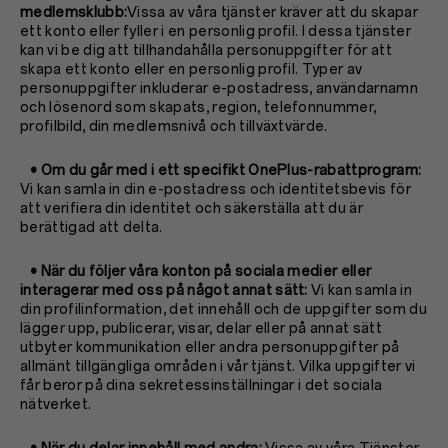
medlemsklubb:
Vissa av våra tjänster kräver att du skapar
ett konto eller fyller i en personlig profil. I dessa tjänster
kan vi be dig att tillhandahålla personuppgifter för att
skapa ett konto eller en personlig profil. Typer av
personuppgifter inkluderar e-postadress, användarnamn
och lösenord som skapats, region, telefonnummer,
profilbild, din medlemsnivå och tillväxtvärde.
• Om du går med i ett specifikt OnePlus-rabattprogram:
Vi kan samla in din e-postadress och identitetsbevis för
att verifiera din identitet och säkerställa att du är
berättigad att delta.
• När du följer våra konton på sociala medier eller
interagerar med oss på något annat sätt:
Vi kan samla in
din profilinformation, det innehåll och de uppgifter som du
lägger upp, publicerar, visar, delar eller på annat sätt
utbyter kommunikation eller andra personuppgifter på
allmänt tillgängliga områden i vår tjänst. Vilka uppgifter vi
får beror på dina sekretessinställningar i det sociala
nätverket.