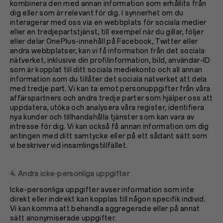
kombinera den med annan information som erhållits från
dig eller som är relevant för dig. I synnerhet om du
interagerar med oss via en webbplats för sociala medier
eller en tredjepartstjänst, till exempel när du gillar, följer
eller delar OnePlus-innehåll på Facebook, Twitter eller
andra webbplatser, kan vi få information från det sociala
nätverket, inklusive din profilinformation, bild, användar-ID
som är kopplat till ditt sociala mediekonto och all annan
information som du tillåter det sociala nätverket att dela
med tredje part. Vi kan ta emot personuppgifter från våra
affärspartners och andra tredje parter som hjälper oss att
uppdatera, utöka och analysera våra register, identifiera
nya kunder och tillhandahålla tjänster som kan vara av
intresse för dig. Vi kan också få annan information om dig
antingen med ditt samtycke eller på ett sådant sätt som
vi beskriver vid insamlingstillfället.
4. Andra icke-personliga uppgifter
Icke-personliga uppgifter avser information som inte
direkt eller indirekt kan kopplas till någon specifik individ.
Vi kan komma att behandla aggregerade eller på annat
sätt anonymiserade uppgifter.