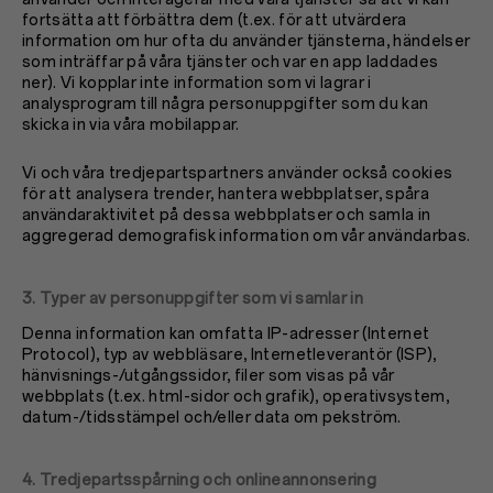
fortsätta att förbättra dem (t.ex. för att utvärdera
information om hur ofta du använder tjänsterna, händelser
som inträffar på våra tjänster och var en app laddades
ner). Vi kopplar inte information som vi lagrar i
analysprogram till några personuppgifter som du kan
skicka in via våra mobilappar.
Vi och våra tredjepartspartners använder också cookies
för att analysera trender, hantera webbplatser, spåra
användaraktivitet på dessa webbplatser och samla in
aggregerad demografisk information om vår användarbas.
3. Typer av personuppgifter som vi samlar in
Denna information kan omfatta IP-adresser (Internet
Protocol), typ av webbläsare, Internetleverantör (ISP),
hänvisnings-/utgångssidor, filer som visas på vår
webbplats (t.ex. html-sidor och grafik), operativsystem,
datum-/tidsstämpel och/eller data om pekström.
4. Tredjepartsspårning och onlineannonsering