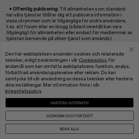
• Offentlig publicering:
Till allmänheten som standard
när våra tjänster tillåter dig att publicera information i
vissa utrymmen som är tillgängliga för andra användare,
t.ex. ett forum eller en blogg (sådant innehåll kan vara
tillgängligt för allmänheten eller endast för medlemmar av
tjänsten beroende på vilken tjänst som används)
• I övrigt med samtycke:
Vi kan lämna ut dina
Den här webbplatsen använder cookies och relaterade
personuppgifter till vissa andra tredje parter med ditt
tekniker, enligt beskrivningen i vår
Cookiepolicy
, för
samtycke.
ändamål som kan omfatta webbplatsens funktion, analys,
förbättrad användarupplevelse eller reklam. Du kan
samtycka till vår användning av dessa tekniker eller hantera
VII. Hur dina personuppgifter överförs globalt
dina inställningar. Mer information finns i vår
Integritetspolicy
.
1. Vi utnyttjar våra resurser och servrar runt om i världen
för att tillhandahålla tjänster. Vi har datacenter i USA,
HANTERA ALTERNATIV
Frankrike, Singapore, Indien och Indonesien, vilket innebär
att i enlighet med gällande lagar kan dina personuppgifter
överföras till eller nås från länder eller regioner utanför
GODKÄNN OCH FORTSÄTT
där du använder våra tjänster.
NEKA ALLA
2. Observera att olika länder eller regioner erbjuder olika