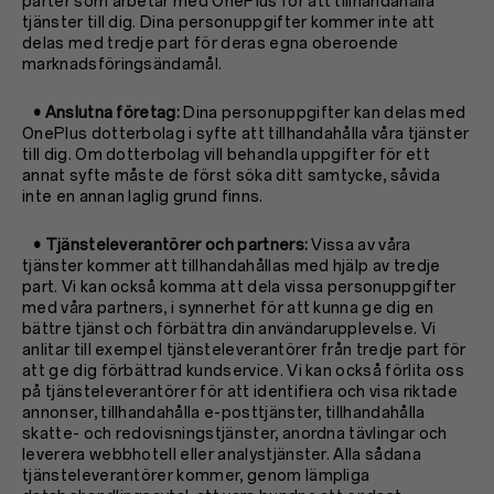
parter som arbetar med OnePlus för att tillhandahålla
tjänster till dig. Dina personuppgifter kommer inte att
delas med tredje part för deras egna oberoende
marknadsföringsändamål.
• Anslutna företag:
Dina personuppgifter kan delas med
OnePlus dotterbolag i syfte att tillhandahålla våra tjänster
till dig. Om dotterbolag vill behandla uppgifter för ett
annat syfte måste de först söka ditt samtycke, såvida
inte en annan laglig grund finns.
• Tjänsteleverantörer och partners:
Vissa av våra
tjänster kommer att tillhandahållas med hjälp av tredje
part. Vi kan också komma att dela vissa personuppgifter
med våra partners, i synnerhet för att kunna ge dig en
bättre tjänst och förbättra din användarupplevelse. Vi
anlitar till exempel tjänsteleverantörer från tredje part för
att ge dig förbättrad kundservice. Vi kan också förlita oss
på tjänsteleverantörer för att identifiera och visa riktade
annonser, tillhandahålla e-posttjänster, tillhandahålla
skatte- och redovisningstjänster, anordna tävlingar och
leverera webbhotell eller analystjänster. Alla sådana
tjänsteleverantörer kommer, genom lämpliga