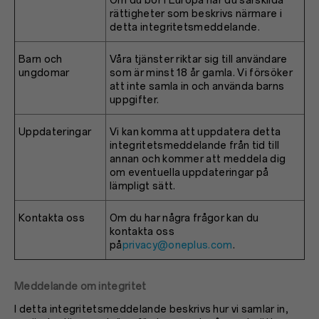
Om du bor i Europa har du särskilda
rättigheter som beskrivs närmare i
detta integritetsmeddelande.
Barn och
Våra tjänster riktar sig till användare
ungdomar
som är minst 18 år gamla. Vi försöker
att inte samla in och använda barns
uppgifter.
Uppdateringar
Vi kan komma att uppdatera detta
integritetsmeddelande från tid till
annan och kommer att meddela dig
om eventuella uppdateringar på
lämpligt sätt.
Kontakta oss
Om du har några frågor kan du
kontakta oss
på
privacy@oneplus.com
.
Meddelande om integritet
I detta integritetsmeddelande beskrivs hur vi samlar in,