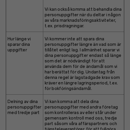
Vi kan också komma att behandla dina
personuppgifter när du deltar i någon
av våra marknadsföringsaktiviteter,
t.ex. prisdragningar.
Hur länge vi
Vi kommer inte att spara dina
sparar dina
personuppgifter längre än vad som är
uppgifter
tillåtet enligt lag. I allmänhet sparar vi
dina personuppgifter endast så länge
som det är nödvändigt för att
använda dem för de ändamål som vi
har berättat för dig. Undantag från
denna regel är lagstadgade krav som
kräver en längre lagringsperiod, t.ex.
för bokföringsändamål.
Delning av dina
Vi kan komma att dela dina
personuppgifter
personuppgifter med andra företag
med tredje part
som kontrolleras av eller står under
gemensam kontroll med oss, tredje
part såsom våra affärspartners och
tjänsteleverantörer, för att fullgöra