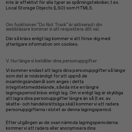
inte är effektivt för alla typer av spårningstekniker, t.ex.
Local Storage Objects (LSO) som HTML5.
Om funktionen "Do Not Track" är aktiverad i din
webbläsare kommer vi att respektera ditt val.
Där så krävs enligt lag kommer vi att förse dig med
ytterligare information om cookies.
V. Hur länge vi behåller dina personuppgifter
Vi kommer endast att lagra dina personuppgifter så länge
som det är nödvändigt för att uppnå de
insamlingsändamål som anges i detta
integritetsmeddelande, såvida inte en längre
lagringsperiod krävs enligt lag. Om vi enligt lag är skyldiga
att lagra dina personuppgifter längre än så (t.ex. av
skatte- och handelsrättsliga skäl) kommer vi att radera
personuppgifterna i slutet av denna lagringsperiod.
Efter utgången av de ovan nämnda lagringsperioderna
kommer vi att radera eller anonymisera dina