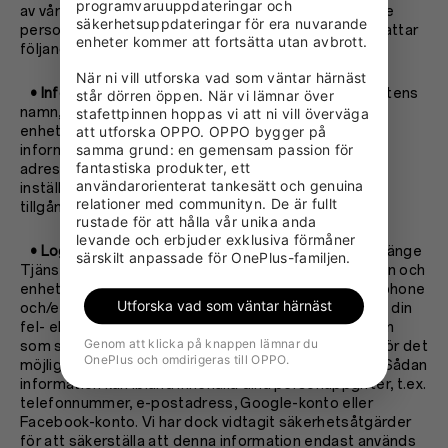
programvaruuppdateringar och 
av våra tjänster, särskilt när du använder din enhet. De
säkerhetsuppdateringar för era nuvarande 
personuppgifter som vi kan komma att samla in omfattar
enheter kommer att fortsätta utan avbrott.

följande:
När ni vill utforska vad som väntar härnäst 
• Information om enheten:
Detta kan omfatta enhetens
står dörren öppen. När vi lämnar över 
namn, enhetsmodell, region och språkinställningar,
stafettpinnen hoppas vi att ni vill överväga 
enhetens identifikationsnummer (IMEI-nummer),
att utforska OPPO. OPPO bygger på 
samma grund: en gemensam passion för 
information om enhetens maskinvara och status, IP-
fantastiska produkter, ett 
adress, MAC-adress, operativsystemversion och
användarorienterat tankesätt och genuina 
inställningarna för den enhet som används för att få
relationer med communityn. De är fullt 
tillgång till tjänsten.
rustade för att hålla vår unika anda 
levande och erbjuder exklusiva förmåner 
• Logginformation:
Detta kan inkludera när och hur länge
särskilt anpassade för OnePlus-familjen.
Tjänsten används, söktermer som anges via Tjänsten och
enhetens felloggar. Android-systemet på din smartphone
Utforska vad som väntar härnäst
och/eller wearable är utformat på ett sådant sätt att din
fel- eller kraschlogg kommer att innehålla information
Genom att klicka på knappen lämnar du
som samlats in vid tidpunkten för händelsen, vilket gör det
OnePlus och omdirigeras till OPPO.
möjligt för oss att analysera orsakerna till kraschen. Sådan
information kan ibland innehålla dina personuppgifter, t.ex.
telefonnummer, e-postadress, Google-konto eller
Facebook-konto. Vi har dock vidtagit säkerhetsåtgärder
för att säkerställa att denna information endast används