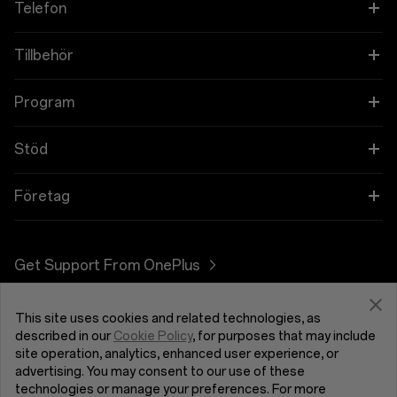
Telefon
OnePlus Open
Tillbehör
OnePlus 11 5G
Ljud
Program
OnePlus 10T 5G
Skal & Skydd
Länka dina OnePlus-enheter
Stöd
OnePlus Nord 3 5G
Ström & Kablar
Rabattprogram
Shopping FAQs
Företag
OnePlus Nord CE 3 Lite 5G
Bundlingar
Remissprogram
Software Upgrade
Om OnePlus
Get Support From OnePlus
OnePlus Nord 2T 5G
Gear
Affiliate Program
Reparationstjänst
Community
OnePlus Nord CE 2 Lite 5G
This site uses cookies and related technologies, as
Sverige (Svenska)
Bruksanvisningar
Red Cable Club
described in our
Cookie Policy
, for purposes that may include
site operation, analytics, enhanced user experience, or
Kontakta oss
advertising. You may consent to our use of these
OnePlus Store-appen
technologies or manage your preferences. For more