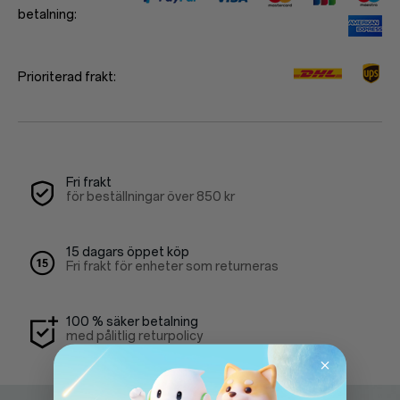
betalning:
Prioriterad frakt:
Fri frakt
för beställningar över
850 kr
15 dagars öppet köp
Fri frakt för enheter som returneras
100 % säker betalning
med pålitlig returpolicy