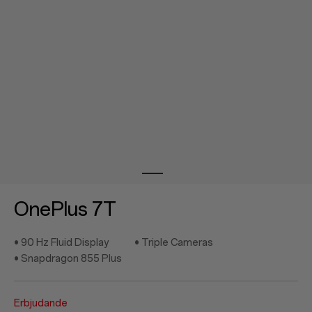
Store
OnePlus Featuring
Community
Stöd
or
Anmäl dig
Logga in
OnePlus 7T
Beställningar
• 90 Hz Fluid Display
• Triple Cameras
Konto
• Snapdragon 855 Plus
RedCoins
Erbjudande