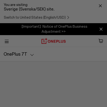
You are visiting
Sverige (Svenska/SEK) site.
Switch to United States (English/USD)
【Important】Notice of OnePlus Business
Adjustment >>
Telefon
OnePlus 7T
Ljud
Specifikationer
Tablet
Tillbehör
Erbjudanden