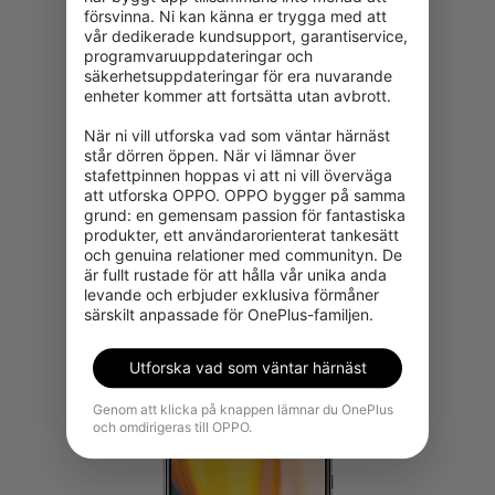
försvinna. Ni kan känna er trygga med att 
vår dedikerade kundsupport, garantiservice, 
programvaruuppdateringar och 
säkerhetsuppdateringar för era nuvarande 
enheter kommer att fortsätta utan avbrott.

När ni vill utforska vad som väntar härnäst 
står dörren öppen. När vi lämnar över 
stafettpinnen hoppas vi att ni vill överväga 
att utforska OPPO. OPPO bygger på samma 
grund: en gemensam passion för fantastiska 
produkter, ett användarorienterat tankesätt 
What's in the box
och genuina relationer med communityn. De 
är fullt rustade för att hålla vår unika anda 
levande och erbjuder exklusiva förmåner 
Unboxa
särskilt anpassade för OnePlus-familjen.
Utforska vad som väntar härnäst
Genom att klicka på knappen lämnar du OnePlus
och omdirigeras till OPPO.