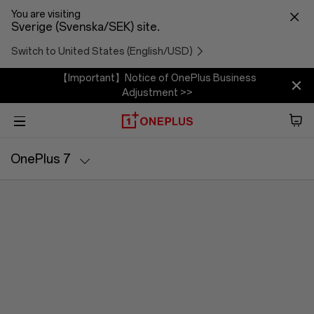
You are visiting
Sverige (Svenska/SEK) site.
Switch to United States (English/USD)
【Important】Notice of OnePlus Business
Adjustment >>
Telefon
OnePlus 7
Ljud
Specifikationer
Tablet
Tillbehör
Erbjudanden