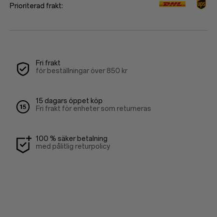
Prioriterad frakt:
Red Cable Club
Kupong
Fri frakt
för beställningar över
850 kr
15 dagars öppet köp
Fri frakt för enheter som returneras
100 % säker betalning
med pålitlig returpolicy