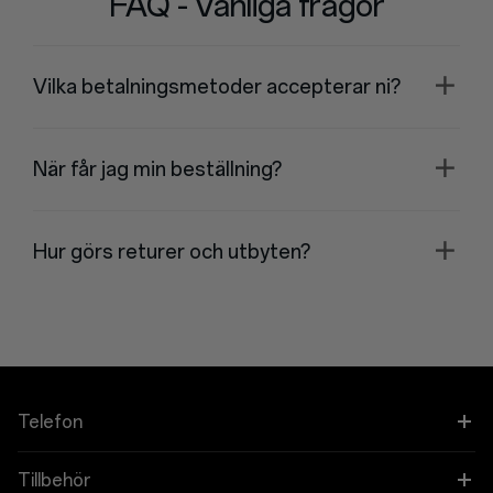
FAQ - Vanliga frågor
Vilka betalningsmetoder accepterar ni?
När får jag min beställning?
Hur görs returer och utbyten?
Telefon
OnePlus Open
Tillbehör