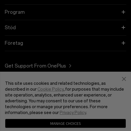
OnePlus 11 5G
Ljud
Program
OnePlus 10T 5G
Skal & Skydd
Länka dina OnePlus-enheter
Stöd
OnePlus Nord 3 5G
Ström & Kablar
Rabattprogram
Shopping FAQs
Företag
OnePlus Nord CE 3 Lite 5G
Bundlingar
Remissprogram
Software Upgrade
Om OnePlus
Get Support From OnePlus
OnePlus Nord 2T 5G
Gear
Affiliate Program
Reparationstjänst
Community
OnePlus Nord CE 2 Lite 5G
This site uses cookies and related technologies, as
Sverige (Svenska)
Bruksanvisningar
Red Cable Club
described in our
Cookie Policy
, for purposes that may include
site operation, analytics, enhanced user experience, or
Kontakta oss
advertising. You may consent to our use of these
OnePlus Store-appen
technologies or manage your preferences. For more
information, please see our
Privacy Policy
.
OxygenOS
MANAGE CHOICES
Sekretesspolicy
User Agreement
försäljningsvillkoren
Careers
Security Feedback
Cookies