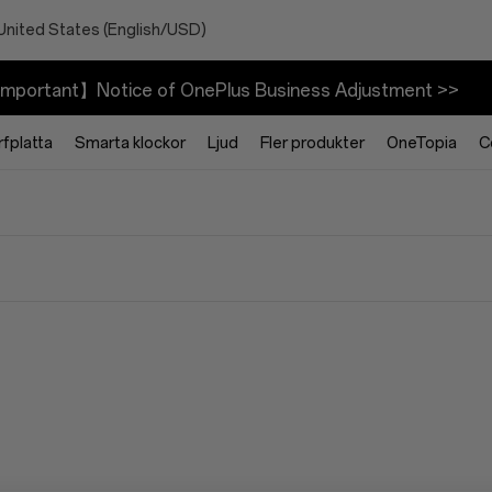
United States (English/USD)
mportant】Notice of OnePlus Business Adjustment >>
rfplatta
Smarta klockor
Ljud
Fler produkter
OneTopia
C