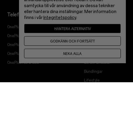
samtycka till vår användning av dessa tekniker
eller hantera dina inställningar. Mer information
Telefoner
Tillbehör
finns i vår
Integritetspolicy
.
OnePlus 15
Surfplatta
HANTERA ALTERNATIV
OnePlus 15R
Smarta klockor
GODKÄNN OCH FORTSÄTT
OnePlus 13
Ljud
NEKA ALLA
OnePlus Nord 5
Skal & Skydd
OnePlus Nord CE5
Ström & Kablar
Bundlingar
Lifestyle