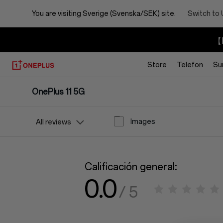
You are visiting
Sverige (Svenska/SEK) site.
Switch to 
【I
Store
Telefon
Su
OnePlus 11 5G
Images
All reviews
Calificación general:
0.0
/ 5