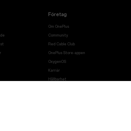
Företag
Om OnePlus
ade
Community
st
Red Cable Club
r
OnePlus Store-appen
OxygenOS
Karriär
Hållbarhet
Press
Få support från OnePlus