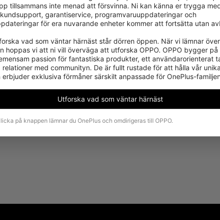
pp tillsammans inte menad att försvinna. Ni kan känna er trygga med 
 important to us, please share your comments after you rec
kundsupport, garantiservice, programvaruuppdateringar och 
pdateringar för era nuvarande enheter kommer att fortsätta utan avb
utforska vad som väntar härnäst står dörren öppen. När vi lämnar över 
en hoppas vi att ni vill överväga att utforska OPPO. OPPO bygger på
emensam passion för fantastiska produkter, ett användarorienterat ta
relationer med communityn. De är fullt rustade för att hålla vår unik
 erbjuder exklusiva förmåner särskilt anpassade för OnePlus-familjen
Utforska vad som väntar härnäst
licka på knappen lämnar du OnePlus och omdirigeras till OPPO.