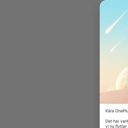
Kära OnePlu
Det har vari
vi nu flytta