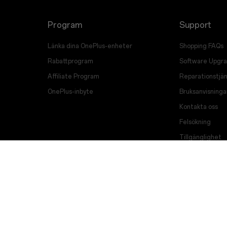
Program
Support
Länka dina OnePlus-enheter
Shopping FAQs
Rabattprogram
Software Upgr
Affiliate Program
Reparationstjän
OnePlus-inbyte
Bruksanvisninga
Kontakta oss
Felsökning
Tillgänglighet