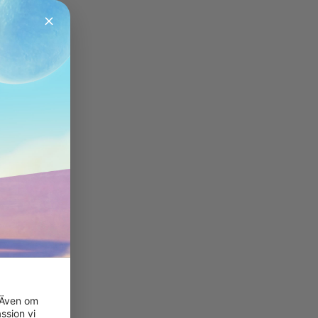
 Även om 
sion vi 