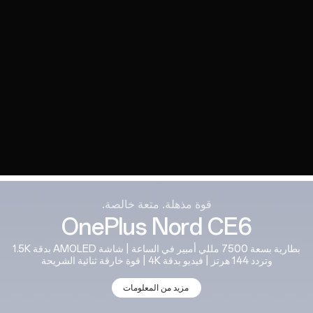
قوة مذهلة. متعة خالصة.
OnePlus Nord CE6
بطارية بسعة 7500 مللي أمبير في الساعة‬ | شاشة ‏‏‏AMOLED‏ بدقة 1.5K
وتردد 144 هرتز | فيديو بدقة 4K | قوة خارقة ثنائية الشريحة
مزيد من المعلومات