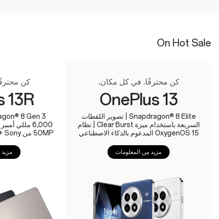
On Hot Sale
كن محترفًا. في كل مكان.
كن محترفً
s 13R
OnePlus 13
Snapdragon® 8 Elite | تصوير اللقطات
السريعة باستخدام ميزة Clear Burst | نظام
6,000 مللي أم
OxygenOS 15 المدعوم بالذكاء الاصطناعي
50MP من Sony + كاميرا مقرّبة‬ بدقة 50MP
مزيد من المعلومات
مزيد 