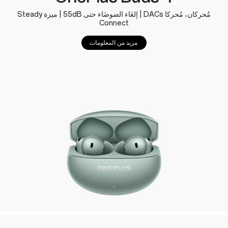
مُحركان، مُحركا DACs | إلغَاء الضوضَاء حتى 55dB | ميزة Steady
Connect
مزيد من المعلومات