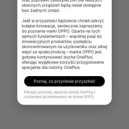
obecnych urządzeń będą nadal dostępne 
bez żadnych zmian.

Jeśli w przyszłości będziecie chcieli odkryć 
kolejne innowacje, serdecznie zapraszamy 
do poznania marki OPPO. Oparta na tych 
samych fundamentach – wspólnej pasji do 
innowacyjnych produktów, podejściu 
skoncentrowanym na użytkowniku oraz silnej 
Przepraszamy, ten produkt jest
więzi ze społecznością – marka OPPO jest 
tymczasowo niedostępny w
gotowa kontynuować ducha OnePlus, 
Twoim regionie.
oferując wyjątkowe korzyści przygotowane 
specjalnie dla rodziny OnePlus.
Zobacz więcej produktów
Poznaj, co przyniesie przyszłość
Klikając przycisk, opuścisz stronę OnePlus i
zostaniesz przekierowany na stronę OPPO.