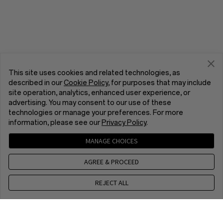
This site uses cookies and related technologies, as
described in our
Cookie Policy
, for purposes that may include
site operation, analytics, enhanced user experience, or
advertising. You may consent to our use of these
technologies or manage your preferences. For more
information, please see our
Privacy Policy
.
MANAGE CHOICES
AGREE & PROCEED
REJECT ALL
Skontaktuj się z nami
CET 9 a.m. - 6 p.m., Mon to Fri,Except public holidays