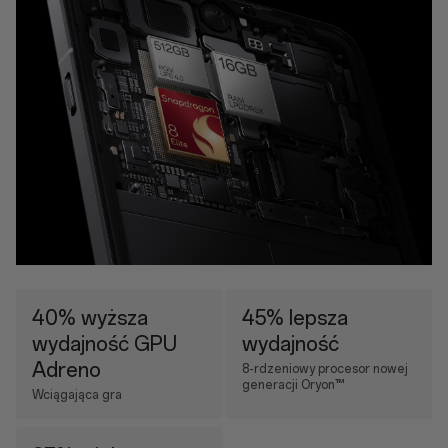
40% wyższa
45% lepsza
wydajność GPU
wydajność
Adreno
8-rdzeniowy procesor nowej
generacji Oryon™
Wciągająca gra