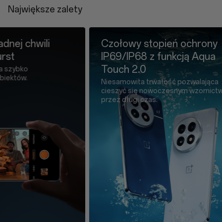
Największe zalety
SIM Tray Ejector * 1
Safety Guide * 1
Czołowy stopień ochrony
Zupełni
IP69/IP68 z funkcją Aqua
bateri
Touch 2.0
OnePlu
Niesamowita trwałość pozwalająca
Niezwykle 
cieszyć się nowoczesnym wzornictwem
krzemowa 
przez długi czas.
konstrukcji