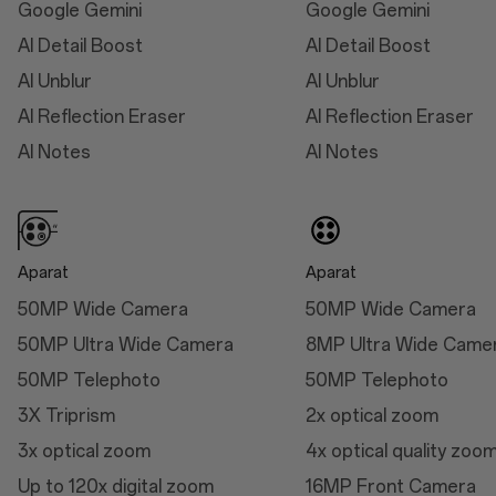
Google Gemini
Google Gemini
Dawn/Black Eclipse)
AI Detail Boost
AI Detail Boost
Thickness: 8.9 mm
AI Unblur
AI Unblur
(Midnight Ocean)
AI Reflection Eraser
AI Reflection Eraser
Weight: 213g (Arctic
Dawn/Black Eclipse)
AI Notes
AI Notes
Weight: 210g (Midnight
Ocean)
Aparat
Aparat
50MP Wide Camera
50MP Wide Camera
Wymiary
50MP Ultra Wide Camera
8MP Ultra Wide Came
Wysokość
50MP Telephoto
50MP Telephoto
162.9mm
3X Triprism
2x optical zoom
Szerokość
3x optical zoom
4x optical quality zoo
76,5 mm
Up to 120x digital zoom
16MP Front Camera