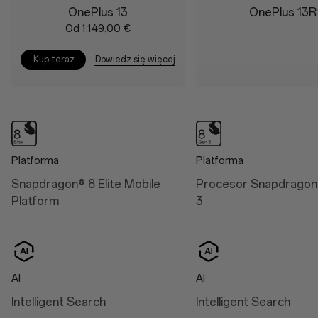
OnePlus 13
OnePlus 13R
Bateria i ładowanie
Od 1.149,00 €
Wyświetlacz
Battery
Size: 17.32 cm (6.82",
Dowiedz się więcej
Kup teraz
measured diagonally from
6,000 mAh (Dual-cell
corner to corner)
3,000 mAh, non-
removable)
Aqua Touch 2.0
Charge
RadiantView
100W SUPERVOOC™
Intelligent Eye Care 4.0
Platforma
Platforma
50W AIRVOOC
Snapdragon® 8 Elite Mobile
Procesor Snapdragon
Platform
3
Wymiary
Height: 162.9 mm
AI
AI
Width: 76.5 mm
Intelligent Search
Intelligent Search
Thickness: 8.5 mm (Arctic