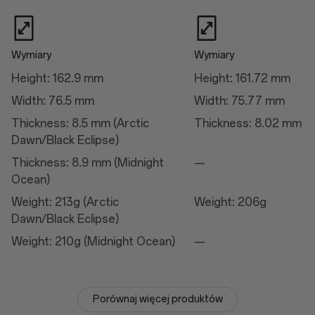
wyjęcia)
Wibracje: silnik haptyczny
Dostępne konfiguracje: 12 GB + 256 GB/16 GB + 512 GB
Wymiary
Wymiary
Ładowanie przez
Height: 162.9 mm
Height: 161.72 mm
Width: 76.5 mm
Width: 75.77 mm
Ładowanie przez
Thickness: 8.5 mm (Arctic
Thickness: 8.02 mm
50W AIRVOOC
100W SUPERVOOC™
Dawn/Black Eclipse)
Thickness: 8.9 mm (Midnight
—
Ocean)
Aparat
Weight: 213g (Arctic
Weight: 206g
Aparat główny
Dawn/Black Eclipse)
Autofokus: tak
Weight: 210g (Midnight Ocean)
—
Pole widzenia: 85°
Elektroniczna stabilizacja obrazu: tak
Optyczna stabilizacja obrazu: tak
Obiektyw: 7-częściowy
Wielkość piksela: 1.12 µm
Porównaj więcej produktów
Megapiksele: 50
Czujnik: Sony LYT-808