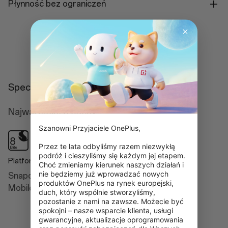
Płynność bez ograniczeń
Dowiedz się więcej
Specyfikacje
Najważniejsze cechy
Szanowni Przyjaciele OnePlus,

Przez te lata odbyliśmy razem niezwykłą 
podróż i cieszyliśmy się każdym jej etapem. 
Platforma
AI
Choć zmieniamy kierunek naszych działań i 
nie będziemy już wprowadzać nowych 
Snapdragon® 8 Elite
Intelligent Search
produktów OnePlus na rynek europejski, 
Mobile Platform
Google Gemini
duch, który wspólnie stworzyliśmy, 
pozostanie z nami na zawsze. Możecie być 
AI Detail Boost
spokojni – nasze wsparcie klienta, usługi 
gwarancyjne, aktualizacje oprogramowania 
AI Unblur