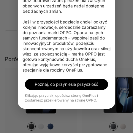
oraz poprawki zabezpieczeń dla Waszych 
obecnych urządzeń będą nadal dostępne 
AI Reflection Eraser
bez żadnych zmian.

AI Notes
Jeśli w przyszłości będziecie chcieli odkryć 
kolejne innowacje, serdecznie zapraszamy 
do poznania marki OPPO. Oparta na tych 
samych fundamentach – wspólnej pasji do 
Pokaż więcej
innowacyjnych produktów, podejściu 
Aparat
Wytrzymałość
skoncentrowanym na użytkowniku oraz silnej 
więzi ze społecznością – marka OPPO jest 
50MP Wide Camera
IP68
Porównać
gotowa kontynuować ducha OnePlus, 
oferując wyjątkowe korzyści przygotowane 
50MP Ultra Wide Camera
IP69
specjalnie dla rodziny OnePlus.
50MP Telephoto
Cover Glass
Poznaj, co przyniesie przyszłość
3X Triprism
Ceramic Guard
3x optical zoom
Klikając przycisk, opuścisz stronę OnePlus i
zostaniesz przekierowany na stronę OPPO.
Up to 120x digital zoom
32MP Front Camera