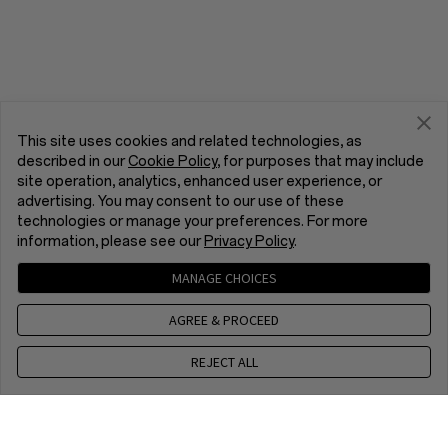
This site uses cookies and related technologies, as
described in our
Cookie Policy
, for purposes that may include
site operation, analytics, enhanced user experience, or
advertising. You may consent to our use of these
technologies or manage your preferences. For more
information, please see our
Privacy Policy
.
MANAGE CHOICES
AGREE & PROCEED
REJECT ALL
Skontaktuj się z nami
CET 9 a.m. - 6 p.m., Mon to Fri,Except public holidays