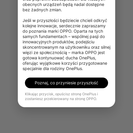
obecnych urządzeń będą nadal dostępne 
bez żadnych zmian.

Jeśli w przyszłości będziecie chcieli odkryć 
kolejne innowacje, serdecznie zapraszamy 
do poznania marki OPPO. Oparta na tych 
samych fundamentach – wspólnej pasji do 
innowacyjnych produktów, podejściu 
skoncentrowanym na użytkowniku oraz silnej 
Przepraszamy, ten produkt jest
więzi ze społecznością – marka OPPO jest 
tymczasowo niedostępny w
gotowa kontynuować ducha OnePlus, 
Twoim regionie.
oferując wyjątkowe korzyści przygotowane 
specjalnie dla rodziny OnePlus.
Zobacz więcej produktów
Poznaj, co przyniesie przyszłość
Klikając przycisk, opuścisz stronę OnePlus i
zostaniesz przekierowany na stronę OPPO.