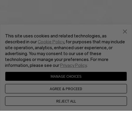
This site uses cookies and related technologies, as
described in our
Cookie Policy
, for purposes that may include
site operation, analytics, enhanced user experience, or
advertising. You may consent to our use of these
technologies or manage your preferences. For more
information, please see our
Privacy Policy
.
MANAGE CHOICES
AGREE & PROCEED
REJECT ALL