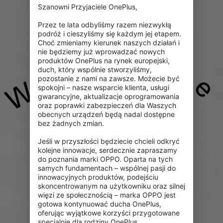
x
o
?
b
Szanowni Przyjaciele OnePlus,

Przez te lata odbyliśmy razem niezwykłą 
podróż i cieszyliśmy się każdym jej etapem. 
Choć zmieniamy kierunek naszych działań i 
nie będziemy już wprowadzać nowych 
produktów OnePlus na rynek europejski, 
duch, który wspólnie stworzyliśmy, 
e
pozostanie z nami na zawsze. Możecie być 
W
spokojni – nasze wsparcie klienta, usługi 
gwarancyjne, aktualizacje oprogramowania 
oraz poprawki zabezpieczeń dla Waszych 
obecnych urządzeń będą nadal dostępne 
bez żadnych zmian.

Jeśli w przyszłości będziecie chcieli odkryć 
kolejne innowacje, serdecznie zapraszamy 
do poznania marki OPPO. Oparta na tych 
samych fundamentach – wspólnej pasji do 
innowacyjnych produktów, podejściu 
skoncentrowanym na użytkowniku oraz silnej 
więzi ze społecznością – marka OPPO jest 
gotowa kontynuować ducha OnePlus, 
oferując wyjątkowe korzyści przygotowane 
specjalnie dla rodziny OnePlus.