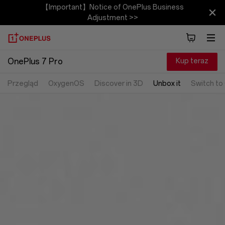
【Important】Notice of OnePlus Business
Adjustment >>
Kup teraz
OnePlus 7 Pro
Przegląd
OxygenOS
Discover in 3D
Unbox it
Switch to