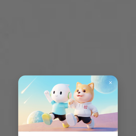
s
n
i
’
t
a
t
h
h