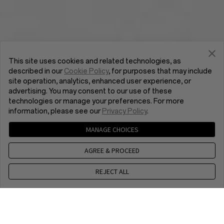
This site uses cookies and related technologies, as
described in our
Cookie Policy
, for purposes that may include
site operation, analytics, enhanced user experience, or
advertising. You may consent to our use of these
technologies or manage your preferences. For more
information, please see our
Privacy Policy
.
MANAGE CHOICES
AGREE & PROCEED
REJECT ALL