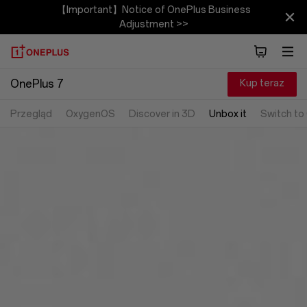
【Important】Notice of OnePlus Business
Adjustment >>
Kup teraz
OnePlus 7
Przegląd
OxygenOS
Discover in 3D
Unbox it
Switch to