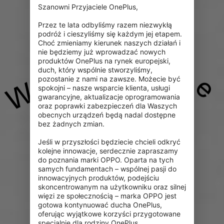
x
o
?
b
Szanowni Przyjaciele OnePlus,

Przez te lata odbyliśmy razem niezwykłą 
podróż i cieszyliśmy się każdym jej etapem. 
Choć zmieniamy kierunek naszych działań i 
nie będziemy już wprowadzać nowych 
produktów OnePlus na rynek europejski, 
duch, który wspólnie stworzyliśmy, 
e
pozostanie z nami na zawsze. Możecie być 
W
spokojni – nasze wsparcie klienta, usługi 
gwarancyjne, aktualizacje oprogramowania 
oraz poprawki zabezpieczeń dla Waszych 
obecnych urządzeń będą nadal dostępne 
bez żadnych zmian.

Jeśli w przyszłości będziecie chcieli odkryć 
kolejne innowacje, serdecznie zapraszamy 
do poznania marki OPPO. Oparta na tych 
samych fundamentach – wspólnej pasji do 
innowacyjnych produktów, podejściu 
skoncentrowanym na użytkowniku oraz silnej 
więzi ze społecznością – marka OPPO jest 
gotowa kontynuować ducha OnePlus, 
oferując wyjątkowe korzyści przygotowane 
specjalnie dla rodziny OnePlus.