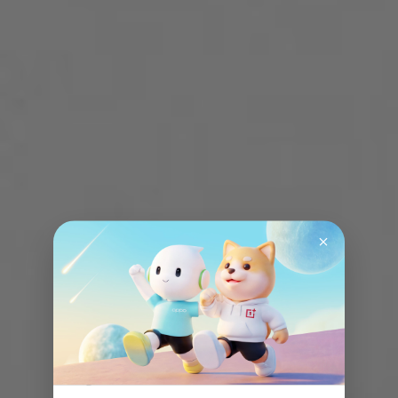
s
n
t
i
’
a
t
h
h