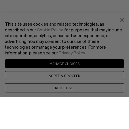
This site uses cookies and related technologies, as
described in our
Cookie Policy
, for purposes that may include
site operation, analytics, enhanced user experience, or
advertising. You may consent to our use of these
technologies or manage your preferences. For more
information, please see our
Privacy Policy
.
MANAGE CHOICES
AGREE & PROCEED
REJECT ALL