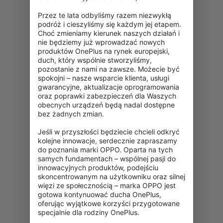
Przez te lata odbyliśmy razem niezwykłą 
podróż i cieszyliśmy się każdym jej etapem. 
Choć zmieniamy kierunek naszych działań i 
nie będziemy już wprowadzać nowych 
produktów OnePlus na rynek europejski, 
duch, który wspólnie stworzyliśmy, 
pozostanie z nami na zawsze. Możecie być 
spokojni – nasze wsparcie klienta, usługi 
gwarancyjne, aktualizacje oprogramowania 
oraz poprawki zabezpieczeń dla Waszych 
obecnych urządzeń będą nadal dostępne 
bez żadnych zmian.

Jeśli w przyszłości będziecie chcieli odkryć 
kolejne innowacje, serdecznie zapraszamy 
do poznania marki OPPO. Oparta na tych 
samych fundamentach – wspólnej pasji do 
innowacyjnych produktów, podejściu 
skoncentrowanym na użytkowniku oraz silnej 
więzi ze społecznością – marka OPPO jest 
gotowa kontynuować ducha OnePlus, 
oferując wyjątkowe korzyści przygotowane 
specjalnie dla rodziny OnePlus.