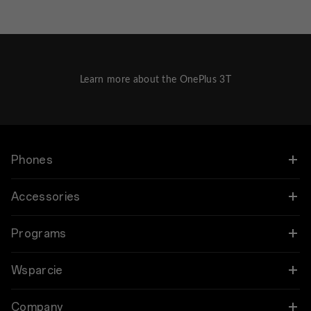
Learn more about the OnePlus 3T
Phones
OnePlus 12
Accessories
OnePlus 12R
Audio
Programs
OnePlus Open
Cases & Protection
Połącz swoje urządzenia OnePlus
Wsparcie
OnePlus 11 5G
Power & Cables
Program rabatowy
Najczęściej zadawane pytania dotyczące zakupów
Company