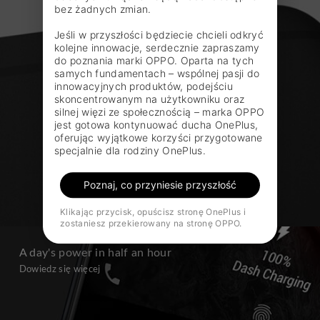
bez żadnych zmian.

Jeśli w przyszłości będziecie chcieli odkryć 
kolejne innowacje, serdecznie zapraszamy 
do poznania marki OPPO. Oparta na tych 
samych fundamentach – wspólnej pasji do 
innowacyjnych produktów, podejściu 
skoncentrowanym na użytkowniku oraz 
silnej więzi ze społecznością – marka OPPO 
jest gotowa kontynuować ducha OnePlus, 
oferując wyjątkowe korzyści przygotowane 
specjalnie dla rodziny OnePlus.
Poznaj, co przyniesie przyszłość
Klikając przycisk, opuścisz stronę OnePlus i
zostaniesz przekierowany na stronę OPPO.
A day's power in half an hour
Dowiedz się więcej