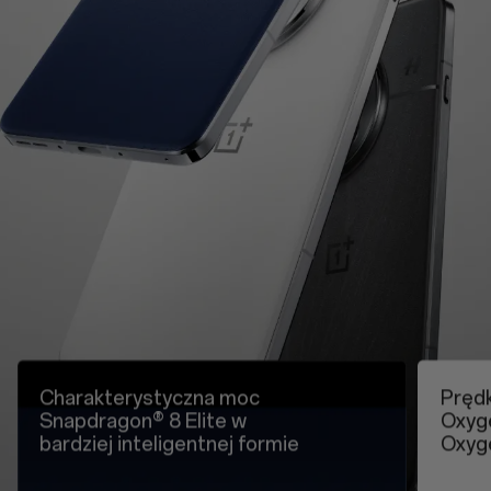
Charakterystyczna moc
Prędk
Snapdragon® 8 Elite
w
Oxyg
bardziej inteligentnej formie
Oxyg