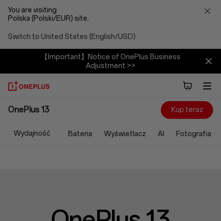
You are visiting
Polska (Polski/EUR) site.
Switch to United States (English/USD)
【Important】Notice of OnePlus Business
Adjustment >>
OnePlus
OnePlus 13
Kup teraz
13
Wydajność
Bateria
Wyświetlacz
AI
Fotografia
OnePlus 13