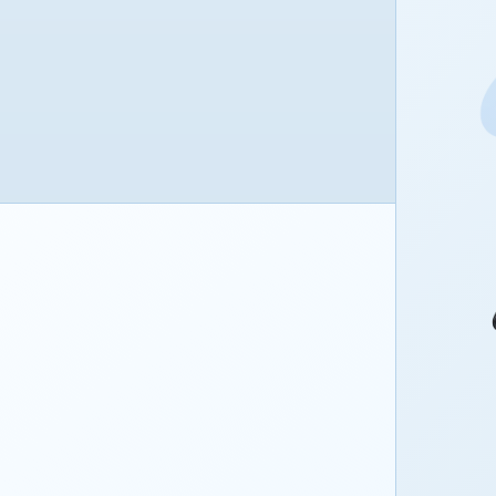
شاشة عرض مع خاصية العناية بالعين مقاس 27.94 سم (11')