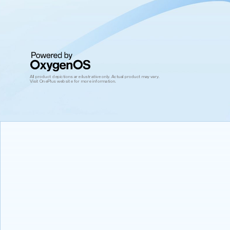
All product depictions are ilustrative only. Actual product may vary.
Visit OnePlus website for more information.