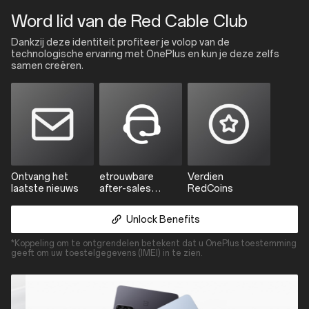
Red
Word lid van de Red Cable Club
Cable
Club
Dankzij deze identiteit profiteer je volop van de
technologische ervaring met OnePlus en kun je deze zelfs
samen creëren.
Ontvang het
etrouwbare
Verdien
laatste nieuws
after-sales
RedCoins
ondersteuning
Unlock Benefits
*Koppeling om te ontgrendelen betekent dat u OnePlus toestemming
geeft om uw toestelgegevens (IMEI) in te zien.