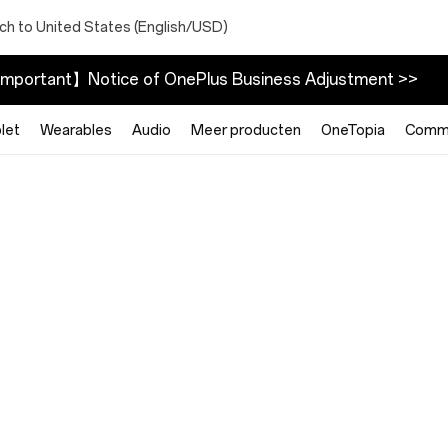
ch to United States (English/USD)
mportant】Notice of OnePlus Business Adjustment >>
let
Wearables
Audio
Meer producten
OneTopia
Commu