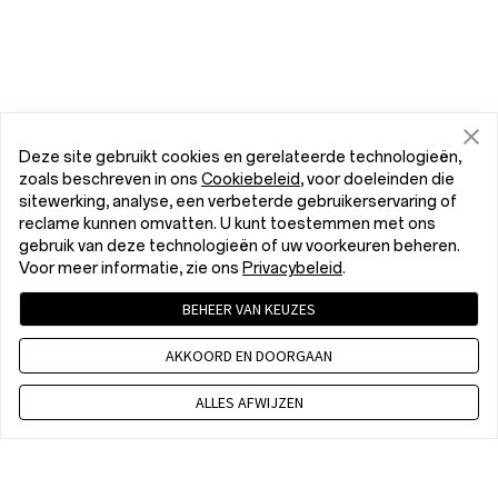
Deze site gebruikt cookies en gerelateerde technologieën,
zoals beschreven in ons
Cookiebeleid
, voor doeleinden die
sitewerking, analyse, een verbeterde gebruikerservaring of
reclame kunnen omvatten. U kunt toestemmen met ons
gebruik van deze technologieën of uw voorkeuren beheren.
Voor meer informatie, zie ons
Privacybeleid
.
BEHEER VAN KEUZES
AKKOORD EN DOORGAAN
ALLES AFWIJZEN
+31 85 2083 289
8:00 - 17:00 pm CET, Maandag -Vrijdag, Exclusief