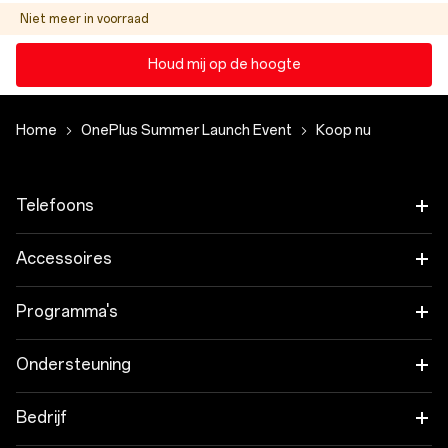
Niet meer in voorraad
Houd mij op de hoogte
Home
OnePlus Summer Launch Event
Koop nu
Telefoons
OnePlus 15
Accessoires
OnePlus 15R
Tablet
Programma's
OnePlus 13
Wearables
Koppel je OnePlus-apparaten
Ondersteuning
OnePlus Nord 5
Audio
Kortingsprogramma
Veelgestelde vragen over onze shop
Bedrijf
OnePlus Nord CE5
Cases en Bescherming