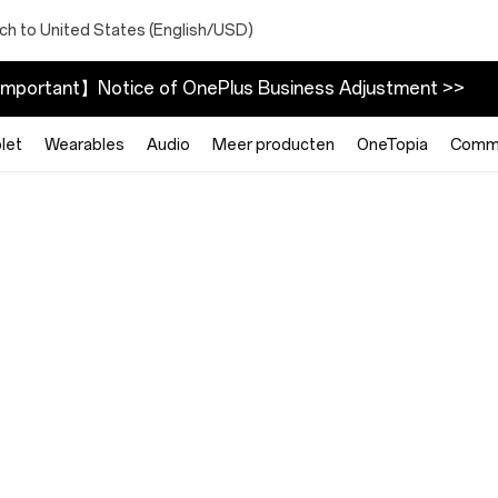
ch to United States (English/USD)
mportant】Notice of OnePlus Business Adjustment >>
let
Wearables
Audio
Meer producten
OneTopia
Commu