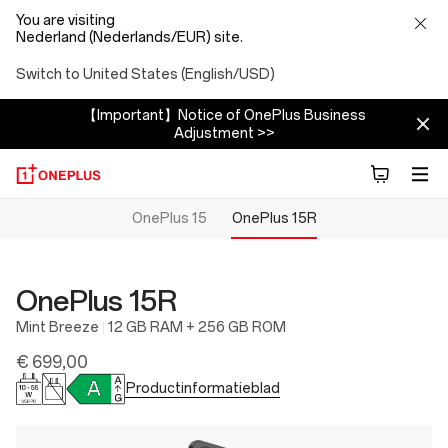
You are visiting
Nederland (Nederlands/EUR) site.
Switch to United States (English/USD)
【Important】Notice of OnePlus Business
Adjustment >>
OnePlus 15
OnePlus 15R
OnePlus 15R
Mint Breeze
12 GB RAM + 256 GB ROM
€ 699,00
Productinformatieblad