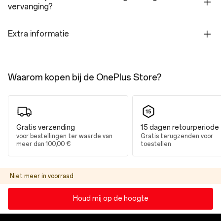
vervanging?
Functies
Zonnescherm
Witpunt verminderen
Extra informatie
Herinneringen voor oogcomfort
Bewegingscommando's
Oogcomfort voor gamen
Kleurverbetering
Kleurweergavemodel
Waarom kopen bij de OnePlus Store?
Prestaties
Prestaties
Gratis verzending
15 dagen retourperiode
Besturingssysteem: OxygenOS 16.0 gebaseerd op Android™ 16
voor bestellingen ter waarde van
Gratis terugzenden voor
Platform: Snapdragon® 8 Gen 5 Mobile Platform
meer dan 100,00 €
toestellen
CPU: Qualcomm® Oryon™ CPU @3,8GHz
GPU: Qualcomm® Adreno™ GPU 8-series@1225MHz
RAM: 12GB LPDDR5X Ultra
Opslag: 256GB/512GB/ UFS 4.1
Niet meer in voorraad
Batterij: 7400mAh/27,98Wh (typische capaciteit)
Trilling: Lineaire motor X-as
Beschikbare configuraties: 12GB+256GB / 12GB+512GB
Houd mij op de hoogte