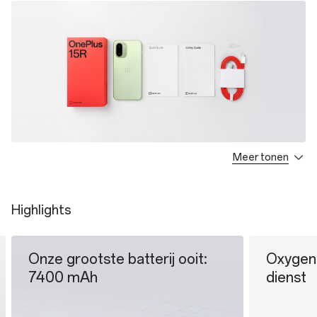
Meer tonen
OnePlus 15R * 1
USB Data Cable * 1
SIM Ejector Tool * 1
Highlights
Quick Guide * 1
Safety Guide * 1
Onze grootste batterij ooit:
OxygenO
7400 mAh
dienst