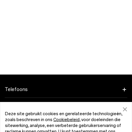
Telefoons
OnePlus 15
Accessoires
Deze site gebruikt cookies en gerelateerde technologieën,
OnePlus 15R
zoals beschreven in ons
Cookiebeleid
, voor doeleinden die
Tablet
Programma's
sitewerking, analyse, een verbeterde gebruikerservaring of
reclame kunnen omvatten. U kunt toestemmen met ons
OnePlus 13