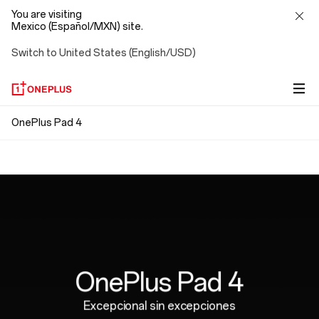
You are visiting
Mexico (Español/MXN) site.
Switch to United States (English/USD)
OnePlus
OnePlus Pad 4
Ajuste. Conecte. Listo.
Pad
Diseño ergonómico
La fijación magnética indica que no hay
4
emparejamiento, no hay Bluetooth, ni cables.
Con un peso perfecto para escribir de forma
Simplemente conéctelo y listo, sin ataduras.
cómoda y natural durante horas.
OnePlus Pad 4
Excepcional sin excepciones