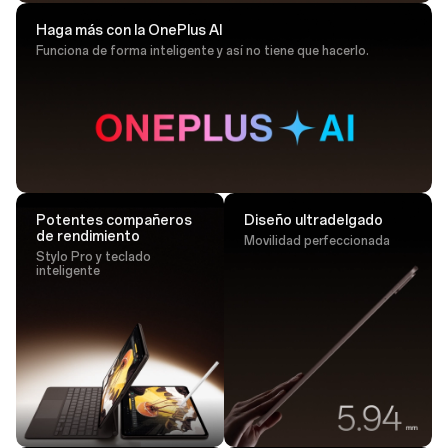
Haga más con la OnePlus AI
Funciona de forma inteligente y así no tiene que hacerlo.
Consejo para dibujar
Dibuje con una precisión ultrarrápida que
siempre da en el blanco.
Potentes compañeros
Diseño ultradelgado
de rendimiento
Movilidad perfeccionada
Stylo Pro y teclado
inteligente
Toque. Transfiera. Terminado.
Solo es necesario un toque: transfiera archivos
grandes de forma instantánea mediante NFC.²⁵