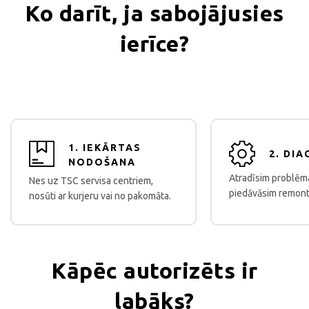
Ko darīt, ja sabojājusies
ierīce?
1. IEKĀRTAS
2. DI
NODOŠANA
Atradīsim problēm
Nes uz TSC servisa centriem,
piedāvāsim remont
nosūti ar kurjeru vai no pakomāta.
Kāpēc autorizēts ir
labāks?