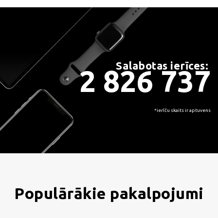
Salabotas ierīces:
2 826 737
*ierīču skaits ir aptuvens
Populārākie pakalpojumi