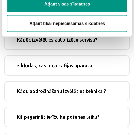
Atļaut visas sīkdatnes
konkrēti nosacījumi, no kuriem galvenais – jāatslēdz Find
My Device lietotne.
Atļaut tikai nepieciešamās sīkdatnes
Kāpēc izvēlēties autorizētu servisu?
5 kļūdas, kas bojā kafijas aparātu
Kādu apdrošināšanu izvēlēties tehnikai?
Kā pagarināt ierīču kalpošanas laiku?