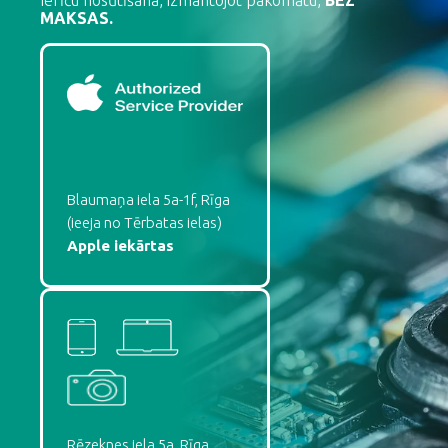
Ierīču nosūtīšana, izmantojot pakomātu,
BEZ
MAKSAS.
Blaumaņa iela 5a-1f, Rīga
(ieeja no Tērbatas ielas)
Apple iekārtas
Rēzeknes iela 5a, Rīga