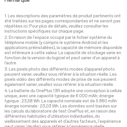
Remarque
1. Les descriptions des paramètres de produit pertinents ont
été traitées sur les pages correspondantes et ne seront pas
répétées ici. Pour plus de détails, veuillez consulter les
instructions spécifiques sur chaque page.
2. En raison de l'espace occupé par le fichier système du
téléphone mobile (y compris le système Android et les
applications préinstallées), la capacité de mémoire disponible
est inférieure à cette valeur. La capacité de stockage varie en
fonction de la version du logiciel et peut varier d'un appareil à
l'autre.
3. Les pixels photo des différents modes d'appareil photo
peuvent varier, veuillez vous référer à la situation réelle. Les
pixels vidéo des différents modes de prise de vue peuvent
également varier, veuillez vous référer à la situation réelle.
4. La batterie du OnePlus 13R adopte une conception à cellule
unique, avec une capacité typique de 6 000 mAh; énergie
typique : 23,58 Wh. La capacité nominale est de 5 860 mAh
énergie nominale : 23,03 Wh. Les données sont basées sur
les calculs du laboratoire de test OnePlus et, en raison des
différentes habitudes d'utilisation individuelles, du
vieillissement des appareils et d'autres facteurs, l'expérience
peut varier. Veuillez vous référer à l'expérience réelle.