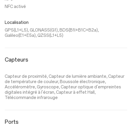
NFC activé
Localisation
GPS(L1+L5), GLONASS(G1), BDS(B1I+B1C+B2a),
Galileo(E1+E5a), QZSS(L1+L5)
Capteurs
Capteur de proximité, Capteur de lumière ambiante, Capteur
de température de couleur, Boussole électronique,
Accéléromètre, Gyroscope, Capteur optique d'empreintes
digitales intégré à l'écran, Capteur à effet Hall,
Télécommande infrarouge
Ports