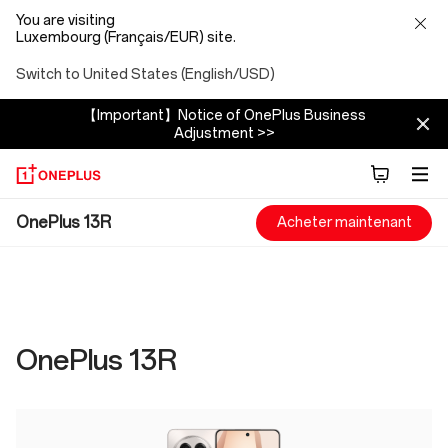
You are visiting
Luxembourg (Français/EUR) site.
Switch to United States (English/USD)
【Important】Notice of OnePlus Business
Adjustment >>
OnePlus
OnePlus 13R
Acheter maintenant
13R
Specs
OnePlus 13R