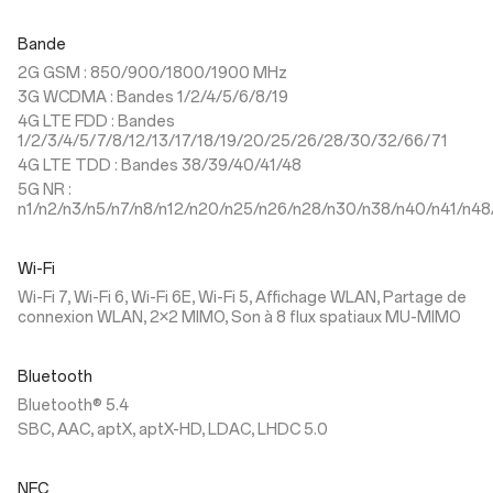
Bande
2G GSM : 850/900/1800/1900 MHz
3G WCDMA : Bandes 1/2/4/5/6/8/19
4G LTE FDD : Bandes
1/2/3/4/5/7/8/12/13/17/18/19/20/25/26/28/30/32/66/71
4G LTE TDD : Bandes 38/39/40/41/48
5G NR :
n1/n2/n3/n5/n7/n8/n12/n20/n25/n26/n28/n30/n38/n40/n41/n48
Wi-Fi
Wi-Fi 7, Wi-Fi 6, Wi-Fi 6E, Wi-Fi 5, Affichage WLAN, Partage de
connexion WLAN, 2×2 MIMO, Son à 8 flux spatiaux MU-MIMO
Bluetooth
Bluetooth® 5.4
SBC, AAC, aptX, aptX-HD, LDAC, LHDC 5.0
NFC