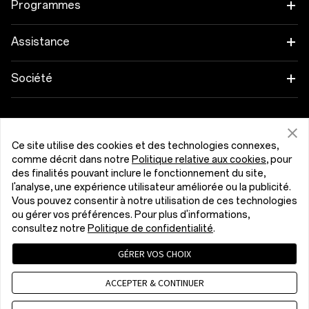
Tablette
Programmes
OnePlus 13
Objets connectés
Associez vos appareils OnePlus
Assistance
OnePlus Nord 5
Audio
Programme de remise
FAQ Shopping
Société
OnePlus Nord CE5
Coques & Protections
Programme d’affiliation
Actualisation du logiciel
A propos de OnePlus
Alimentation et Câbles
Obtenir de l'aide de OnePlus
Reprise OnePlus
Service de réparation
Communauté
Ce site utilise des cookies et des technologies connexes,
comme décrit dans notre
Politique relative aux cookies
, pour
Packs
Manuels d’utilisation
Luxembourg (Français)
des finalités pouvant inclure le fonctionnement du site,
Red Cable Club
l'analyse, une expérience utilisateur améliorée ou la publicité.
Lifestyle
Vous pouvez consentir à notre utilisation de ces technologies
Nous contacter
OnePlus Store App
ou gérer vos préférences. Pour plus d'informations,
consultez notre
Politique de confidentialité
.
Dépannage
OxygenOS
GÉRER VOS CHOIX
Politique de confidentialité
Accord utilisateur
Accessibilité
Emploi
Conditions de vente
Security Response Center (OneSRC)
ACCEPTER & CONTINUER
Cookies
Cookie Settings
Durabilité
© 2013 - 2026 OnePlus. All Rights Reserved.