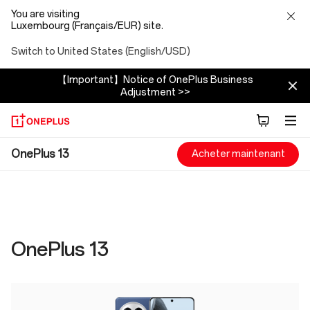
You are visiting
Luxembourg (Français/EUR) site.
Switch to United States (English/USD)
【Important】Notice of OnePlus Business
Adjustment >>
OnePlus
OnePlus 13
Acheter maintenant
13
Specs
OnePlus 13