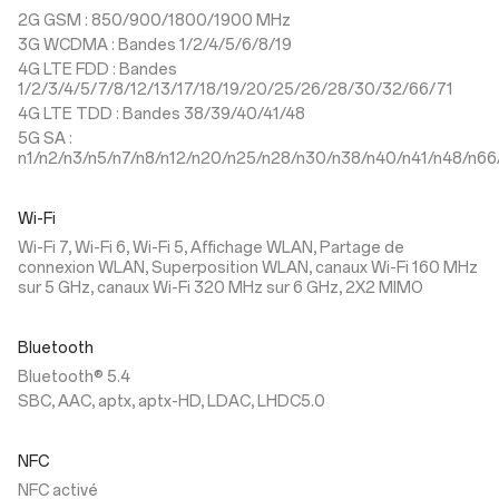
2G GSM : 850/900/1800/1900 MHz
3G WCDMA : Bandes 1/2/4/5/6/8/19
4G LTE FDD : Bandes
1/2/3/4/5/7/8/12/13/17/18/19/20/25/26/28/30/32/66/71
4G LTE TDD : Bandes 38/39/40/41/48
5G SA :
n1/n2/n3/n5/n7/n8/n12/n20/n25/n28/n30/n38/n40/n41/n48/n66
Wi-Fi
Wi-Fi 7, Wi-Fi 6, Wi-Fi 5, Affichage WLAN, Partage de
connexion WLAN, Superposition WLAN, canaux Wi-Fi 160 MHz
sur 5 GHz, canaux Wi-Fi 320 MHz sur 6 GHz, 2X2 MIMO
Bluetooth
Bluetooth® 5.4
SBC, AAC, aptx, aptx-HD, LDAC, LHDC5.0
NFC
NFC activé