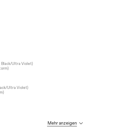
e Black/Ultra Violet)
torm)
lack/Ultra Violet)
rm)
 (6,78 ", diagonal von Ecke zu Ecke gemessen)
Mehr anzeigen
2*1272 (FHD+), 450 ppi
s: 20/9