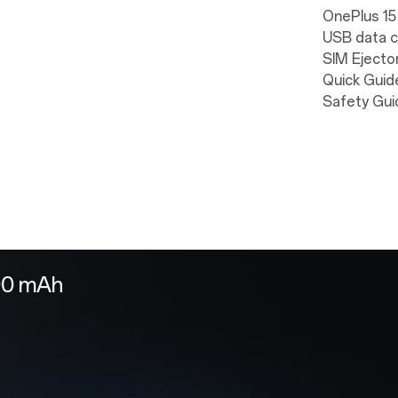
OnePlus 15 
USB data ca
SIM Ejector
Quick Guide
Safety Guid
ise ein Team