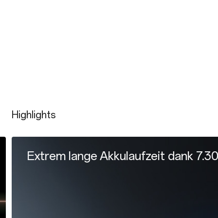
Highlights
OxygenOS 16.0: Auf intelligente We