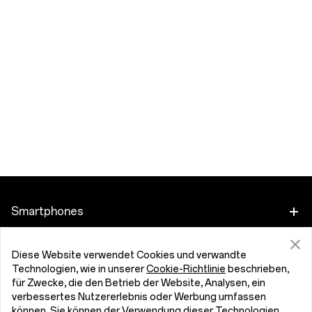
Smartphones
OnePlus 15
Zubehör
Diese Website verwendet Cookies und verwandte
Technologien, wie in unserer
Cookie-Richtlinie
beschrieben,
OnePlus 15R
für Zwecke, die den Betrieb der Website, Analysen, ein
Tablet
Programme
verbessertes Nutzererlebnis oder Werbung umfassen
können. Sie können der Verwendung dieser Technologien
OnePlus 13