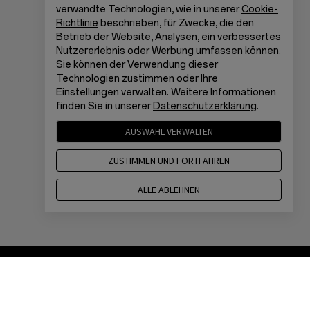
verwandte Technologien, wie in unserer
Cookie-
Richtlinie
beschrieben, für Zwecke, die den
Betrieb der Website, Analysen, ein verbessertes
Nutzererlebnis oder Werbung umfassen können.
Sie können der Verwendung dieser
Technologien zustimmen oder Ihre
Einstellungen verwalten. Weitere Informationen
finden Sie in unserer
Datenschutzerklärung
.
AUSWAHL VERWALTEN
ZUSTIMMEN UND FORTFAHREN
ALLE ABLEHNEN
Startseite
Shop
Kasse