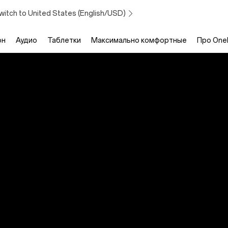
witch to United States (English/USD)
он
Аудио
Таблетки
Максимально комфортные
Про One