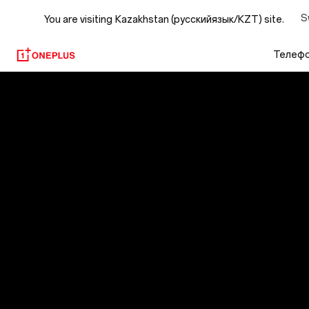
OxygenOS
S
You are visiting
Kazakhstan (русскийязык/KZT) site.
14
Телеф