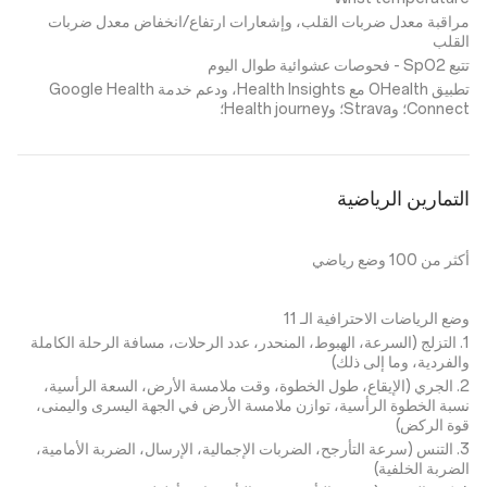
مراقبة معدل ضربات القلب، وإشعارات ارتفاع/انخفاض معدل ضربات
القلب
تتبع SpO2 - فحوصات عشوائية طوال اليوم
تطبيق OHealth مع Health Insights، ودعم خدمة Google Health
Connect؛ وStrava؛ وHealth journey؛
التمارين الرياضية
أكثر من 100 وضع رياضي
وضع الرياضات الاحترافية الـ 11
1. التزلج (السرعة، الهبوط، المنحدر، عدد الرحلات، مسافة الرحلة الكاملة
والفردية، وما إلى ذلك)
2. الجري (الإيقاع، طول الخطوة، وقت ملامسة الأرض، السعة الرأسية،
نسبة الخطوة الرأسية، توازن ملامسة الأرض في الجهة اليسرى واليمنى،
قوة الركض)
3. التنس (سرعة التأرجح، الضربات الإجمالية، الإرسال، الضربة الأمامية،
الضربة الخلفية)