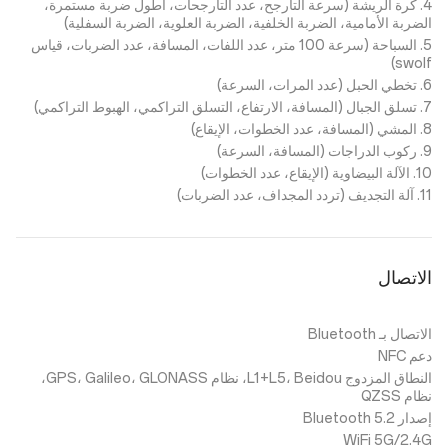
4. كرة الريشة (سرعة التأرجح، عدد التأرجحات، أطول ضربة مستمرة،
الضربة الأمامية، الضربة الخلفية، الضربة العلوية، الضربة السفلية)
5. السباحة (سرعة 100 متر، عدد اللفات، المسافة، عدد الضربات، قياس
swolf)
6. تخطي الحبل (عدد المرات، السرعة)
7. تسلق الجبال (المسافة، الارتفاع، التسلق التراكمي، الهبوط التراكمي)
8. المشي (المسافة، عدد الخطوات، الإيقاع)
9. ركوب الدراجات (المسافة، السرعة)
10. الآلة البيضاوية (الإيقاع، عدد الخطوات)
11. آلة التجديف (تردد المجداف، عدد الضربات)
الاتصال‏‎
الاتصال بـ Bluetooth
دعم NFC
النطاق المزدوج L1+L5، Beidou، نظام GPS، Galileo، GLONASS،
نظام QZSS
إصدار Bluetooth 5.2
WiFi 5G/2.4G