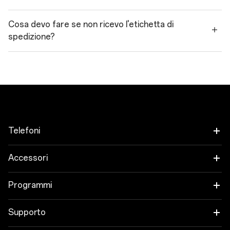
Cosa devo fare se non ricevo l'etichetta di
spedizione?
Telefoni
OnePlus 15
Accessori
OnePlus 15R
Tablet
Programmi
OnePlus 13
Indossabili
Collega i tuoi dispositivi OnePlus
Supporto
OnePlus Nord 5