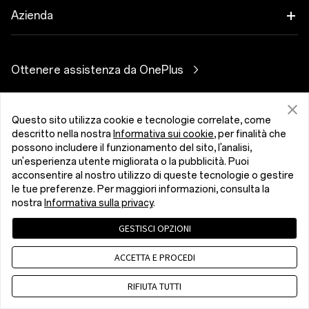
Audio
Programma sconto
Domande frequenti sugli acquisti
Azienda
OnePlus Nord CE5
Custodie e protezione
Programma Affiliati
Aggiornamento software
Informazioni su OnePlus
Cavi di alimentazione
Ottenere assistenza da OnePlus
Permuta OnePlus
Servizio di riparazione
Community
bundles
Manuali utente
Italia (Italiano)
Red Cable Club
Questo sito utilizza cookie e tecnologie correlate, come
Stile di vita
descritto nella nostra
Informativa sui cookie
, per finalità che
Contatti
Store app OnePlus
possono includere il funzionamento del sito, l'analisi,
un'esperienza utente migliorata o la pubblicità. Puoi
Risoluzione dei problemi
acconsentire al nostro utilizzo di queste tecnologie o gestire
OxygenOS
le tue preferenze. Per maggiori informazioni, consulta la
Informativa sulla privacy
Contratto utente
nostra
Informativa sulla privacy
.
Accessibilità
Lavora con noi
Condizioni di vendita
Security Response Center (OneSRC)
GESTISCI OPZIONI
Cookie
Cookie Settings
Sostenibilità
© 2013 - 2026 OnePlus. All Rights Reserved.
ACCETTA E PROCEDI
Stampa
RIFIUTA TUTTI