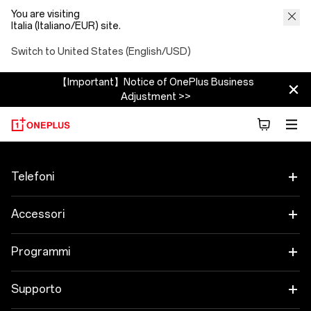
You are visiting
Italia (Italiano/EUR) site.
Switch to United States (English/USD)
【Important】Notice of OnePlus Business
Adjustment >>
Telefoni
OnePlus 15
Accessori
OnePlus 15R
Tablet
Programmi
OnePlus 13
Indossabili
Collega i tuoi dispositivi OnePlus
Supporto
OnePlus Nord 5