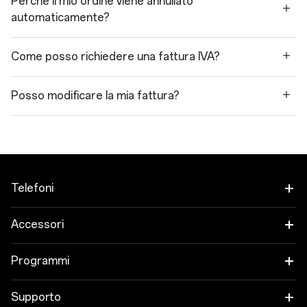
Perché il mio ordine viene annullato
automaticamente?
Come posso richiedere una fattura IVA?
Posso modificare la mia fattura?
Telefoni
OnePlus 15
Accessori
OnePlus 15R
Tablet
Programmi
OnePlus 13
Indossabili
Collega i tuoi dispositivi OnePlus
Supporto