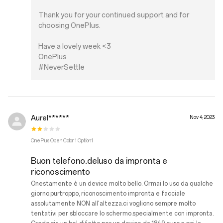
Thank you for your continued support and for
choosing OnePlus.
Have a lovely week <3
OnePlus
#NeverSettle
Aurel******
Nov 4, 2023
OnePlus Open Color 1 Option1
Buon telefono.deluso da impronta e
riconoscimento
Onestamente è un device molto bello. Ormai lo uso da qualche
giorno.purtroppo, riconoscimento impronta e facciale
assolutamente NON all'altezza.ci vogliono sempre molto
tentativi per sbloccare lo schermo.specialmente con impronta.