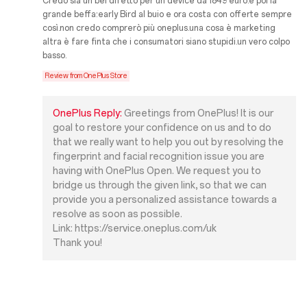
Credo sia un bel difetto per un device da 1849 euro.e poi la
grande beffa:early Bird al buio e ora costa con offerte sempre
così.non credo comprerò più oneplus.una cosa è marketing
altra è fare finta che i consumatori siano stupidi.un vero colpo
basso.
Review from OnePlus Store
OnePlus Reply:
Greetings from OnePlus! It is our
goal to restore your confidence on us and to do
that we really want to help you out by resolving the
fingerprint and facial recognition issue you are
having with OnePlus Open. We request you to
bridge us through the given link, so that we can
provide you a personalized assistance towards a
resolve as soon as possible.
Link: https://service.oneplus.com/uk
Thank you!