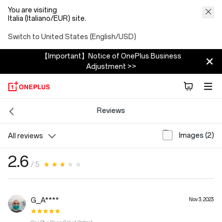
You are visiting
Italia (Italiano/EUR) site.
Switch to United States (English/USD)
【Important】Notice of OnePlus Business
Adjustment >>
Reviews
Images (2)
All reviews
2.6
/ 5
G_A****
Nov 3, 2023