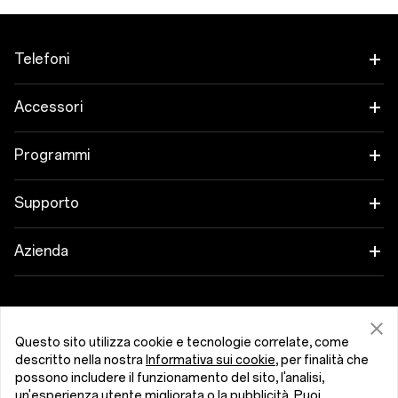
Telefoni
OnePlus 15
Accessori
OnePlus 15R
Tablet
Programmi
OnePlus 13
Indossabili
Collega i tuoi dispositivi OnePlus
Supporto
OnePlus Nord 5
Audio
Programma sconto
Domande frequenti sugli acquisti
Azienda
OnePlus Nord CE5
Custodie e protezione
Programma Affiliati
Aggiornamento software
Informazioni su OnePlus
Cavi di alimentazione
Ottenere assistenza da OnePlus
Permuta OnePlus
Servizio di riparazione
Community
Questo sito utilizza cookie e tecnologie correlate, come
bundles
descritto nella nostra
Informativa sui cookie
, per finalità che
Manuali utente
Italia (Italiano)
possono includere il funzionamento del sito, l'analisi,
Red Cable Club
un'esperienza utente migliorata o la pubblicità. Puoi
Stile di vita