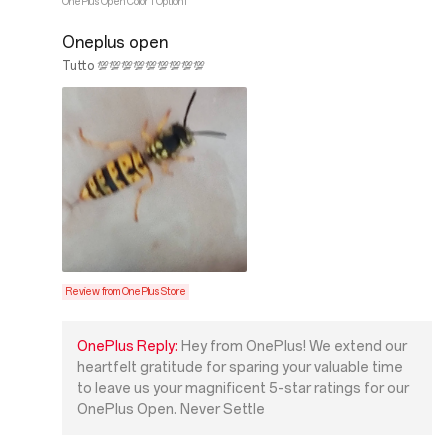
OnePlus Open Color 1 Option1
Oneplus open
Tutto 💯💯💯💯💯💯💯💯💯
Review from OnePlus Store
OnePlus Reply:
Hey from OnePlus! We extend our
heartfelt gratitude for sparing your valuable time
to leave us your magnificent 5-star ratings for our
OnePlus Open. Never Settle