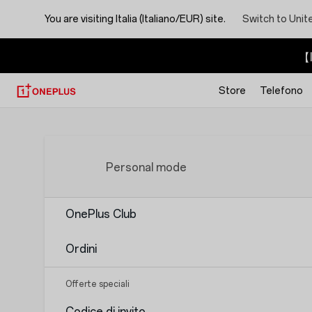
You are visiting
Italia (Italiano/EUR) site.
Switch to Unit
【I
Store
Telefono
Personal mode
OnePlus Club
Ordini
Offerte speciali
Codice di invito