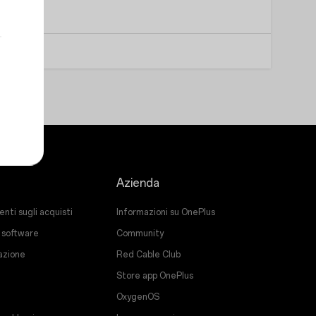
Azienda
ti sugli acquisti
Informazioni su OnePlus
 software
Community
razione
Red Cable Club
Store app OnePlus
OxygenOS