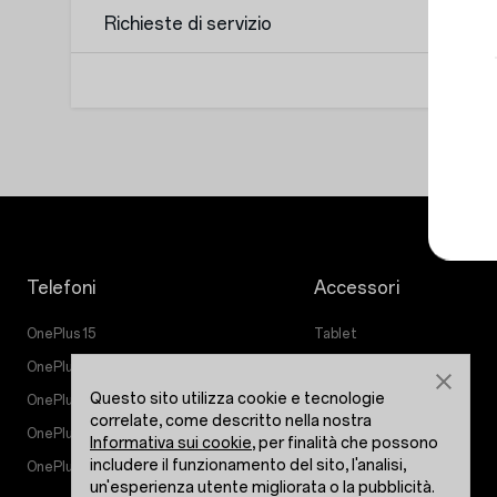
Richieste di servizio
Telefoni
Accessori
OnePlus 15
Tablet
OnePlus 15R
Indossabili
Questo sito utilizza cookie e tecnologie
OnePlus 13
Audio
correlate, come descritto nella nostra
OnePlus Nord 5
Custodie e protezione
Informativa sui cookie
, per finalità che possono
includere il funzionamento del sito, l'analisi,
OnePlus Nord CE5
Cavi di alimentazione
un'esperienza utente migliorata o la pubblicità.