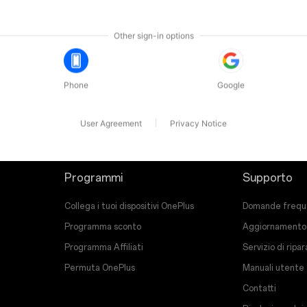
Esci
Programmi
Supporto
Collega i tuoi dispositivi OnePlus
Domande frequen
Programma sconto
Aggiornamento
Programma Affiliati
Servizio di ripa
Permuta OnePlus
Manuali utente
Contatti