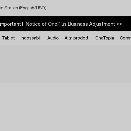
ed States (English/USD)
mportant】Notice of OnePlus Business Adjustment >>
Tablet
Indossabili
Audio
Altri prodotti
OneTopia
Comm