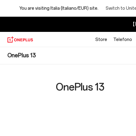
You are visiting
Italia (Italiano/EUR) site.
Switch to Unit
【I
Store
Telefono
OnePlus
OnePlus 13
13
Specs
OnePlus 13