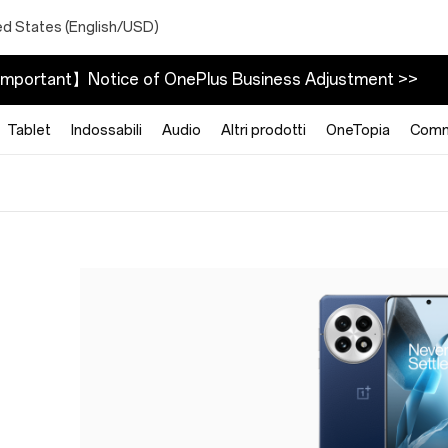
ed States (English/USD)
mportant】Notice of OnePlus Business Adjustment >>
Tablet
Indossabili
Audio
Altri prodotti
OneTopia
Comm