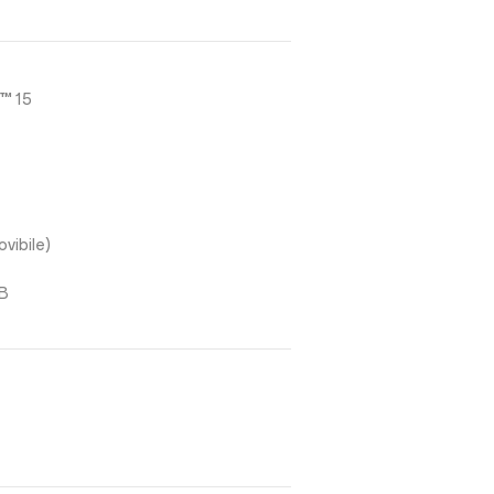
d™ 15
vibile)
GB