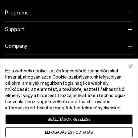
OnePlus 15R
Tablet
Programs
OnePlus 13
Wearables
Link your OnePlus Devices
Support
OnePlus Nord 5
Hang
Discount Program
Shopping FAQs
Company
OnePlus Nord CE5
Cases & Protection
Affiliate Program
Software Upgrade
About OnePlus
Power & Cables
Get Support From OnePlus
Ez a webhely cookie-kat és kapcsolódó technológiákat
OnePlus Trade-in
Repair Service
Community
használ, ahogyan azt a
Cookie-szabályzatunk
leírja, olyan
Bundles
célokra, amelyek magukban foglalhatják a webhely
User Manuals
Magyarország (English)
működését, az elemzést, a továbbfejlesztett felhasználói
Red Cable Club
élményt vagy a hirdetést. Hozzájárulhat ezen technológiák
Lifestyle
használatához, vagy kezelheti beállításait. További
Contact Us
OnePlus Store App
információkért tekintse meg
Adatvédelmi irányelveinket
.
Troubleshooting
OxygenOS
BEÁLLÍTÁSOK KEZELÉSE
Privacy Policy
User Agreement
Terms of Sale
Accessibility
ELFOGADÁS ÉS FOLYTATÁS
Careers
Security Response Center (OneSRC)
Cookies
Cookie Settings