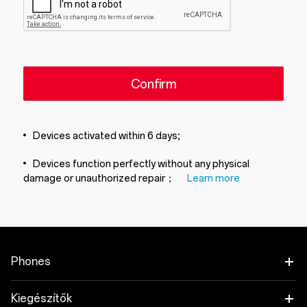
Confirm
Devices activated within 6 days;
Devices function perfectly without any physical
damage or unauthorized repair；
Learn more
Phones
OnePlus 15
Kiegészítők