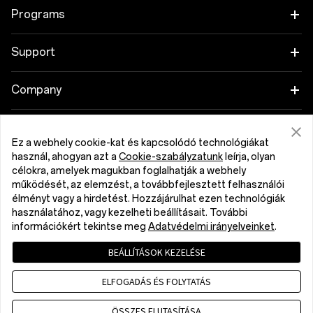
OnePlus 15R
Tablet
Programs
OnePlus 13
Wearables
Link your OnePlus Devices
Support
OnePlus Nord 5
Hang
Discount Program
Shopping FAQs
Company
OnePlus Nord CE5
Cases & Protection
Affiliate Program
Software Upgrade
About OnePlus
Power & Cables
Ez a webhely cookie-kat és kapcsolódó technológiákat
Get Support From OnePlus
OnePlus Trade-in
Repair Service
használ, ahogyan azt a
Cookie-szabályzatunk
leírja, olyan
Community
célokra, amelyek magukban foglalhatják a webhely
Bundles
User Manuals
működését, az elemzést, a továbbfejlesztett felhasználói
Magyarország (English)
Red Cable Club
élményt vagy a hirdetést. Hozzájárulhat ezen technológiák
Lifestyle
használatához, vagy kezelheti beállításait. További
Contact Us
OnePlus Store App
információkért tekintse meg
Adatvédelmi irányelveinket
.
Troubleshooting
BEÁLLÍTÁSOK KEZELÉSE
OxygenOS
Privacy Policy
User Agreement
Terms of Sale
Accessibility
ELFOGADÁS ÉS FOLYTATÁS
Careers
Security Response Center (OneSRC)
Cookies
Cookie Settings
© 2013 - 2026 OnePlus. All Rights Reserved.
ÖSSZES ELUTASÍTÁSA