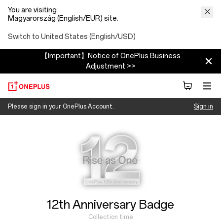
You are visiting
Magyarország (English/EUR) site.
Switch to United States (English/USD)
【Important】Notice of OnePlus Business
Adjustment >>
OnePlus
Please sign in your OnePlus Account.
Sign in
Collection time
12/01/2025 ~ 12/31/2025
12th Anniversary Badge
Collection time