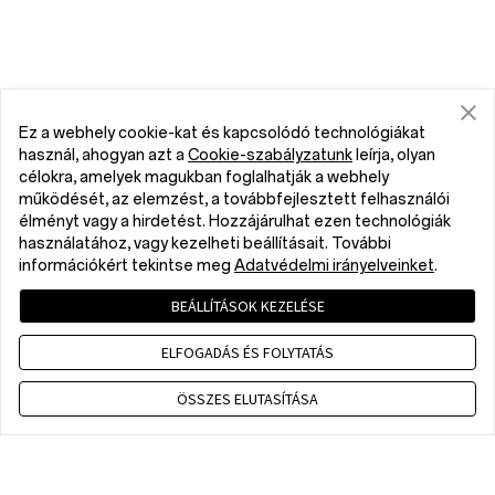
Ez a webhely cookie-kat és kapcsolódó technológiákat
használ, ahogyan azt a
Cookie-szabályzatunk
leírja, olyan
célokra, amelyek magukban foglalhatják a webhely
működését, az elemzést, a továbbfejlesztett felhasználói
élményt vagy a hirdetést. Hozzájárulhat ezen technológiák
használatához, vagy kezelheti beállításait. További
információkért tekintse meg
Adatvédelmi irányelveinket
.
BEÁLLÍTÁSOK KEZELÉSE
ELFOGADÁS ÉS FOLYTATÁS
ÖSSZES ELUTASÍTÁSA
Contact us
CET 9 a.m. - 6 p.m., Mon to Fri,Except public holidays