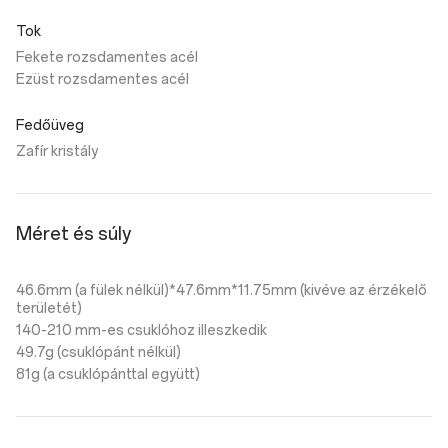
Tok
Fekete rozsdamentes acél
Ezüst rozsdamentes acél
Fedőüveg
Zafír kristály
Méret és súly
46.6mm (a fülek nélkül)*47.6mm*11.75mm (kivéve az érzékelő
területét)
140-210 mm-es csuklóhoz illeszkedik
49.7g (csuklópánt nélkül)
81g (a csuklópánttal együtt)