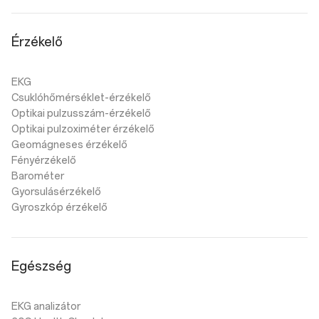
Érzékelő
EKG
Csuklóhőmérséklet-érzékelő
Optikai pulzusszám-érzékelő
Optikai pulzoximéter érzékelő
Geomágneses érzékelő
Fényérzékelő
Barométer
Gyorsulásérzékelő
Gyroszkóp érzékelő
Egészség
EKG analizátor