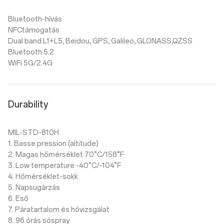
Bluetooth-hívás
NFCtámogatás
Dual band L1+L5, Beidou, GPS, Galileo, GLONASS,QZSS
Bluetooth 5.2
WiFi 5G/2.4G
Durability
MIL-STD-810H
1. Basse pression (altitude)
2. Magas hőmérséklet 70°C/158°F
3. Low temperature -40°C/-104°F
4. Hőmérséklet-sokk
5. Napsugárzás
6. Eső
7. Páratartalom és hővizsgálat
8. 96 órás sóspray