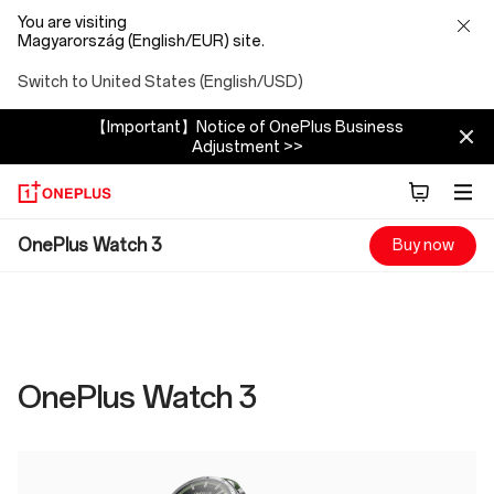
You are visiting
Magyarország (English/EUR) site.
Switch to United States (English/USD)
【Important】Notice of OnePlus Business
Adjustment >>
OnePlus
OnePlus Watch 3
Buy now
Watch
3
Specs
OnePlus Watch 3