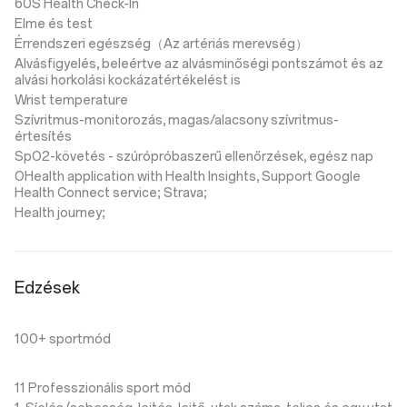
60S Health Check-In
Elme és test
Érrendszeri egészség（Az artériás merevség）
Alvásfigyelés, beleértve az alvásminőségi pontszámot és az
alvási horkolási kockázatértékelést is
Wrist temperature
Szívritmus-monitorozás, magas/alacsony szívritmus-
értesítés
SpO2-követés - szúrópróbaszerű ellenőrzések, egész nap
OHealth application with Health Insights, Support Google
Health Connect service; Strava;
Health journey;
Edzések
100+ sportmód
11 Professzionális sport mód