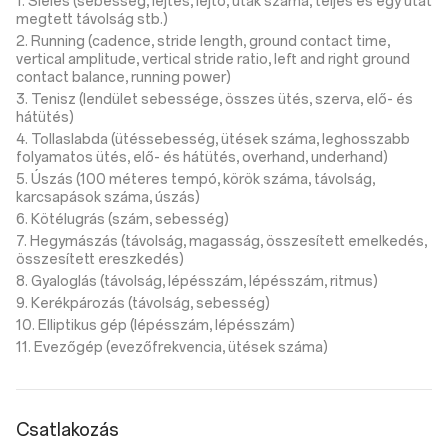
1. Síelés (sebesség, lejtés, lejtő, utak száma, teljes és egy utat
megtett távolság stb.)
2. Running (cadence, stride length, ground contact time,
vertical amplitude, vertical stride ratio, left and right ground
contact balance, running power)
3. Tenisz (lendület sebessége, összes ütés, szerva, elő- és
hátütés)
4. Tollaslabda (ütéssebesség, ütések száma, leghosszabb
folyamatos ütés, elő- és hátütés, overhand, underhand)
5. Úszás (100 méteres tempó, körök száma, távolság,
karcsapások száma, úszás)
6. Kötélugrás (szám, sebesség)
7. Hegymászás (távolság, magasság, összesített emelkedés,
összesített ereszkedés)
8. Gyaloglás (távolság, lépésszám, lépésszám, ritmus)
9. Kerékpározás (távolság, sebesség)
10. Elliptikus gép (lépésszám, lépésszám)
11. Evezőgép (evezőfrekvencia, ütések száma)
Csatlakozás