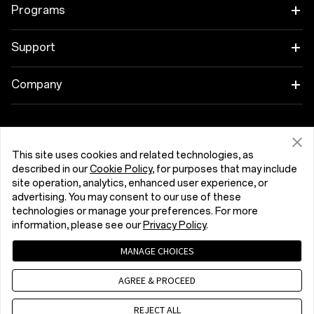
OnePlus 15R
Tablet
Programs
OnePlus 13
Wearables
Link your OnePlus Devices
Support
OnePlus Nord 5
Hang
Discount Program
Shopping FAQs
Company
OnePlus Nord CE5
Cases & Protection
Affiliate Program
Software Upgrade
About OnePlus
Power & Cables
Get Support From OnePlus
OnePlus Trade-in
Repair Service
Community
This site uses cookies and related technologies, as
described in our
Cookie Policy
, for purposes that may include
Bundles
User Manuals
Magyarország (English)
site operation, analytics, enhanced user experience, or
Red Cable Club
advertising. You may consent to our use of these
Lifestyle
technologies or manage your preferences. For more
Contact Us
OnePlus Store App
information, please see our
Privacy Policy
.
Troubleshooting
OxygenOS
MANAGE CHOICES
Privacy Policy
User Agreement
Terms of Sale
Accessibility
AGREE & PROCEED
Careers
Security Response Center (OneSRC)
Cookies
Cookie Settings
© 2013 - 2026 OnePlus. All Rights Reserved.
REJECT ALL
Sustainability