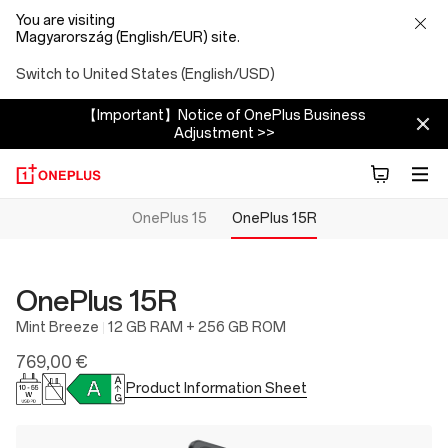
You are visiting
Magyarország (English/EUR) site.
Switch to United States (English/USD)
【Important】Notice of OnePlus Business
Adjustment >>
OnePlus 15
OnePlus 15R
OnePlus 15R
Mint Breeze
12 GB RAM + 256 GB ROM
769,00 €
Product Information Sheet