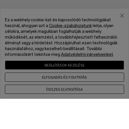
Ez a webhely cookie-kat és kapcsolódó technológiákat
használ, ahogyan azt a
Cookie-szabályzatunk
leírja, olyan
célokra, amelyek magukban foglalhatják a webhely
működését, az elemzést, a továbbfejlesztett felhasználói
élményt vagy a hirdetést. Hozzájárulhat ezen technológiák
használatához, vagy kezelheti beállításait. További
információkért tekintse meg
Adatvédelmi irányelveinket
.
BEÁLLÍTÁSOK KEZELÉSE
ELFOGADÁS ÉS FOLYTATÁS
ÖSSZES ELUTASÍTÁSA
Contact us
CET 9 a.m. - 6 p.m., Mon to Fri,Except public holidays
Home
Store
Checkout
WhatsApp(NON Estore Enquiry Support)