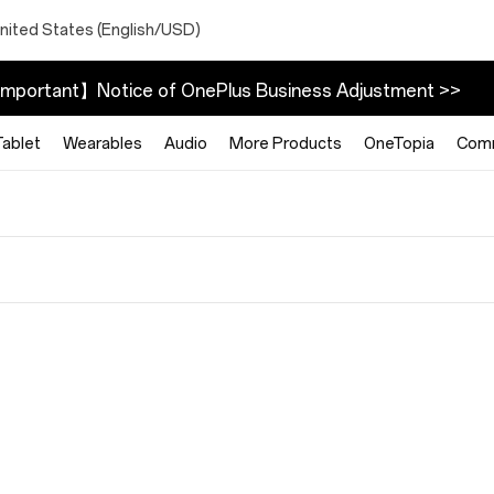
nited States (English/USD)
mportant】Notice of OnePlus Business Adjustment >>
Tablet
Wearables
Audio
More Products
OneTopia
Com