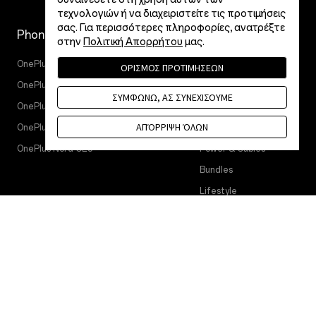
τεχνολογιών ή να διαχειριστείτε τις προτιμήσεις
σας. Για περισσότερες πληροφορίες, ανατρέξτε
Phones
Accessories
στην
Πολιτική Απορρήτου
μας.
OnePlus 15
Tablet
ΟΡΙΣΜΟΣ ΠΡΟΤΙΜΗΣΕΩΝ
OnePlus 15R
Wearables
ΣΥΜΦΩΝΩ, ΑΣ ΣΥΝΕΧΙΣΟΥΜΕ
OnePlus 13
Audio
ΑΠΌΡΡΙΨΗ ΌΛΩΝ
OnePlus Nord 5
Cases & Protection
OnePlus Nord CE5
Power & Cables
Bundles
Lifestyle