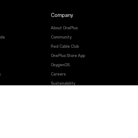
Company
About OnePlus
ade
Community
Red Cable Club
OnePlus Store App
OxygenOS
g
Careers
Sustainability
Press
Get Support From OnePlus