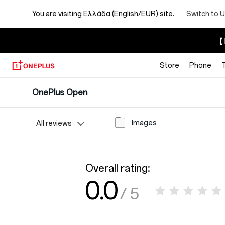
You are visiting
Ελλάδα (English/EUR) site.
Switch to U
【I
Store
Phone
OnePlus Open
Images
All reviews
Overall rating:
0.0
/ 5