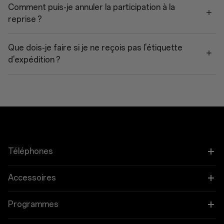
Comment puis-je annuler la participation à la
reprise ?
Que dois-je faire si je ne reçois pas l'étiquette
d'expédition ?
Téléphones
OnePlus 15
Accessoires
OnePlus 15R
Tablette
Programmes
OnePlus 13