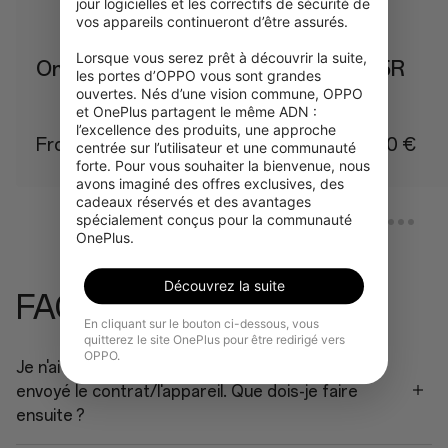
jour logicielles et les correctifs de sécurité de 
vos appareils continueront d’être assurés.

Lorsque vous serez prêt à découvrir la suite, 
OnePlus 15
OnePlus 15R
les portes d’OPPO vous sont grandes 
ouvertes. Nés d’une vision commune, OPPO 
et OnePlus partagent le même ADN : 
l’excellence des produits, une approche 
From 979,00 €
From 729,00 €
centrée sur l’utilisateur et une communauté 
forte. Pour vous souhaiter la bienvenue, nous 
avons imaginé des offres exclusives, des 
cadeaux réservés et des avantages 
spécialement conçus pour la communauté 
OnePlus.
Découvrez la suite
FAQ
En cliquant sur le bouton ci-dessous, vous
quitterez le site OnePlus pour être redirigé vers
OPPO.
Je n'ai reçu aucune information après avoir
envoyé le contrat/l'appareil. Que dois-je faire
ensuite ?