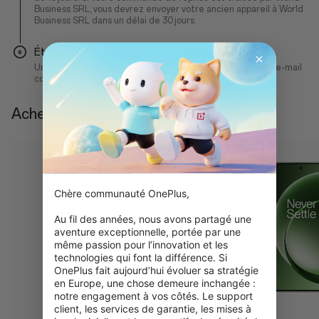
Business SRL, vous devrez envoyer votre ancien appareil à World
Business SRL dans un délai de 30 jours.
Étape 6
Une fois votre ancien appareil inspecté, vous recevrez un e-mail
confirmant sa valeur et recevrez le crédit
Acheter avec la reprise
Chère communauté OnePlus,

Au fil des années, nous avons partagé une 
aventure exceptionnelle, portée par une 
même passion pour l’innovation et les 
technologies qui font la différence. Si 
OnePlus fait aujourd’hui évoluer sa stratégie 
en Europe, une chose demeure inchangée : 
notre engagement à vos côtés. Le support 
client, les services de garantie, les mises à 